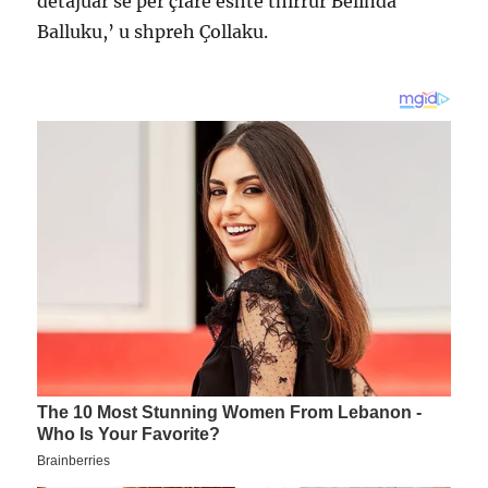
detajuar se për çfarë është thirrur Belinda
Balluku,’ u shpreh Çollaku.