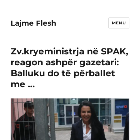
Lajme Flesh
MENU
Zv.kryeministrja në SPAK,
reagon ashpër gazetari:
Balluku do të përbaIIet
me …