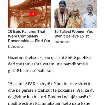
Gazetari theksoi se ajo që është bërë publike
deri më tani është vetëm ‘një paradhomë e
gjithë historisë Balluku’.
‘Hetimi i SPAK ka hyrë në buxhetin e shtetit
dhe në paratë e trafikut të kokainës. Pra, ka dy
degëzime kjo histori. Buxheti në një masë të
madhe është i kriminalizuar, këto para kanë