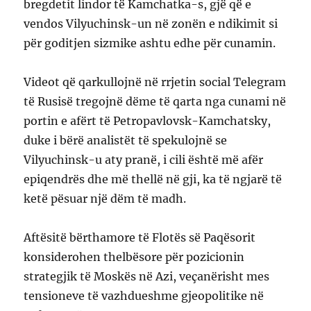
bregdetit lindor të Kamchatka-s, gjë që e
vendos Vilyuchinsk-un në zonën e ndikimit si
për goditjen sizmike ashtu edhe për cunamin.
Videot që qarkullojnë në rrjetin social Telegram
të Rusisë tregojnë dëme të qarta nga cunami në
portin e afërt të Petropavlovsk-Kamchatsky,
duke i bërë analistët të spekulojnë se
Vilyuchinsk-u aty pranë, i cili është më afër
epiqendrës dhe më thellë në gji, ka të ngjarë të
ketë pësuar një dëm të madh.
Aftësitë bërthamore të Flotës së Paqësorit
konsiderohen thelbësore për pozicionin
strategjik të Moskës në Azi, veçanërisht mes
tensioneve të vazhdueshme gjeopolitike në