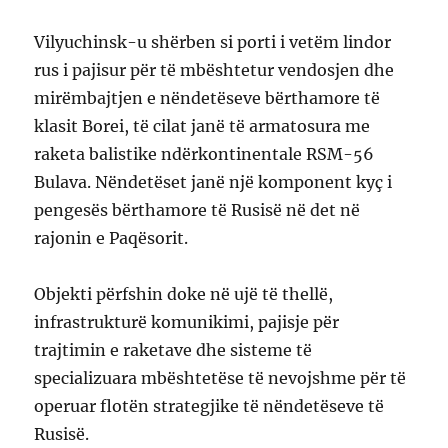
Vilyuchinsk-u shërben si porti i vetëm lindor
rus i pajisur për të mbështetur vendosjen dhe
mirëmbajtjen e nëndetëseve bërthamore të
klasit Borei, të cilat janë të armatosura me
raketa balistike ndërkontinentale RSM-56
Bulava. Nëndetëset janë një komponent kyç i
pengesës bërthamore të Rusisë në det në
rajonin e Paqësorit.
Objekti përfshin doke në ujë të thellë,
infrastrukturë komunikimi, pajisje për
trajtimin e raketave dhe sisteme të
specializuara mbështetëse të nevojshme për të
operuar flotën strategjike të nëndetëseve të
Rusisë.