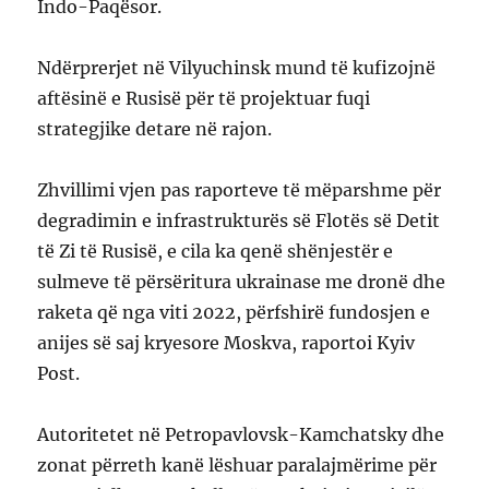
Indo-Paqësor.
Ndërprerjet në Vilyuchinsk mund të kufizojnë
aftësinë e Rusisë për të projektuar fuqi
strategjike detare në rajon.
Zhvillimi vjen pas raporteve të mëparshme për
degradimin e infrastrukturës së Flotës së Detit
të Zi të Rusisë, e cila ka qenë shënjestër e
sulmeve të përsëritura ukrainase me dronë dhe
raketa që nga viti 2022, përfshirë fundosjen e
anijes së saj kryesore Moskva, raportoi Kyiv
Post.
Autoritetet në Petropavlovsk-Kamchatsky dhe
zonat përreth kanë lëshuar paralajmërime për