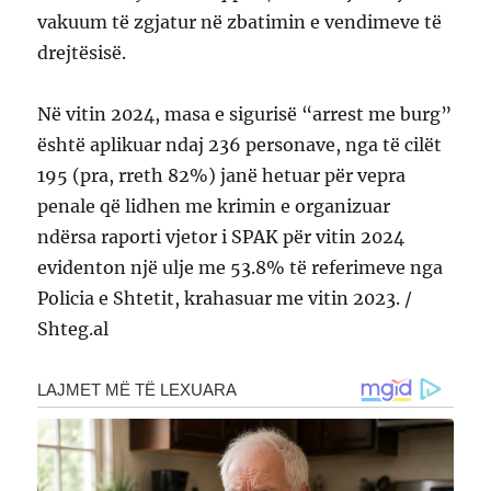
vakuum të zgjatur në zbatimin e vendimeve të
drejtësisë.
Në vitin 2024, masa e sigurisë “arrest me burg”
është aplikuar ndaj 236 personave, nga të cilët
195 (pra, rreth 82%) janë hetuar për vepra
penale që lidhen me krimin e organizuar
ndërsa raporti vjetor i SPAK për vitin 2024
evidenton një ulje me 53.8% të referimeve nga
Policia e Shtetit, krahasuar me vitin 2023. /
Shteg.al