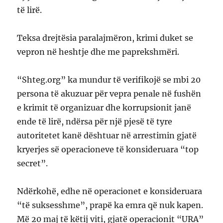
të lirë.
Teksa drejtësia paralajmëron, krimi duket se
vepron në heshtje dhe me paprekshmëri.
“Shteg.org” ka mundur të verifikojë se mbi 20
persona të akuzuar për vepra penale në fushën
e krimit të organizuar dhe korrupsionit janë
ende të lirë, ndërsa për një pjesë të tyre
autoritetet kanë dështuar në arrestimin gjatë
kryerjes së operacioneve të konsideruara “top
secret”.
Ndërkohë, edhe në operacionet e konsideruara
“të suksesshme”, prapë ka emra që nuk kapen.
Më 20 maj të këtij viti, gjatë operacionit “URA”