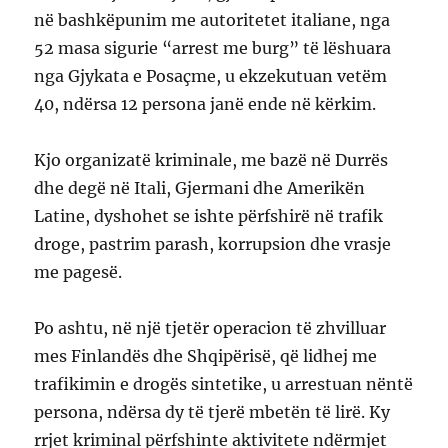
në bashkëpunim me autoritetet italiane, nga
52 masa sigurie “arrest me burg” të lëshuara
nga Gjykata e Posaçme, u ekzekutuan vetëm
40, ndërsa 12 persona janë ende në kërkim.
Kjo organizatë kriminale, me bazë në Durrës
dhe degë në Itali, Gjermani dhe Amerikën
Latine, dyshohet se ishte përfshirë në trafik
droge, pastrim parash, korrupsion dhe vrasje
me pagesë.
Po ashtu, në një tjetër operacion të zhvilluar
mes Finlandës dhe Shqipërisë, që lidhej me
trafikimin e drogës sintetike, u arrestuan nëntë
persona, ndërsa dy të tjerë mbetën të lirë. Ky
rrjet kriminal përfshinte aktivitete ndërmjet