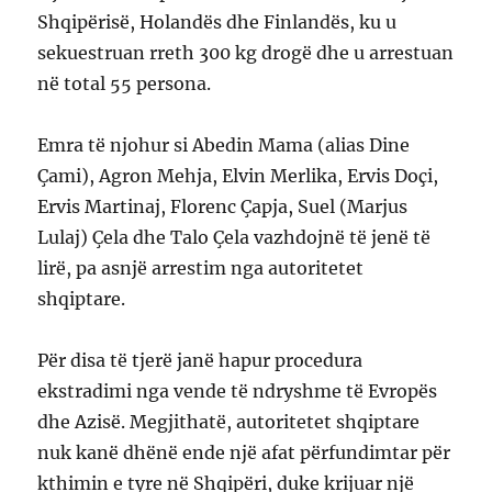
Shqipërisë, Holandës dhe Finlandës, ku u
sekuestruan rreth 300 kg drogë dhe u arrestuan
në total 55 persona.
Emra të njohur si Abedin Mama (alias Dine
Çami), Agron Mehja, Elvin Merlika, Ervis Doçi,
Ervis Martinaj, Florenc Çapja, Suel (Marjus
Lulaj) Çela dhe Talo Çela vazhdojnë të jenë të
lirë, pa asnjë arrestim nga autoritetet
shqiptare.
Për disa të tjerë janë hapur procedura
ekstradimi nga vende të ndryshme të Evropës
dhe Azisë. Megjithatë, autoritetet shqiptare
nuk kanë dhënë ende një afat përfundimtar për
kthimin e tyre në Shqipëri, duke krijuar një