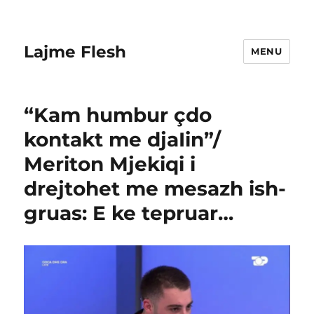
Lajme Flesh
MENU
“Kam humbur çdo
kontakt me djaIin”/
Meriton Mjekiqi i
drejtohet me mesazh ish-
gruas: E ke tepruar…