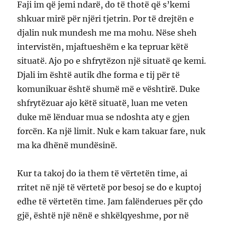
Faji im që jemi ndarë, do të thotë që s’kemi
shkuar mirë për njëri tjetrin. Por të drejtën e
djalin nuk mundesh me ma mohu. Nëse sheh
intervistën, mjaftueshëm e ka tepruar këtë
situatë. Ajo po e shfrytëzon një situatë qe kemi.
Djali im është autik dhe forma e tij për të
komunikuar është shumë më e vështirë. Duke
shfrytëzuar ajo këtë situatë, luan me veten
duke më lënduar mua se ndoshta aty e gjen
forcën. Ka një limit. Nuk e kam takuar fare, nuk
ma ka dhënë mundësinë.
Kur ta takoj do ia them të vërtetën time, ai
rritet në një të vërtetë por besoj se do e kuptoj
edhe të vërtetën time. Jam falënderues për çdo
gjë, është një nënë e shkëlqyeshme, por në