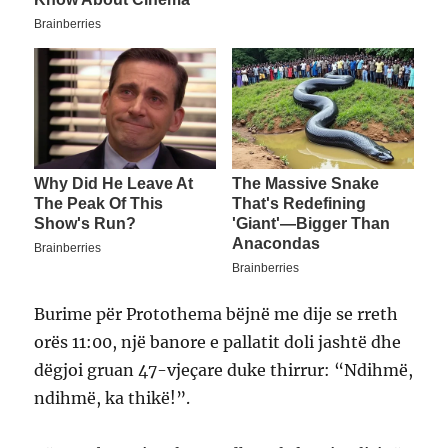
Burime për Protothema bëjnë me dije se rreth
orës 11:00, një banore e pallatit doli jashtë dhe
dëgjoi gruan 47-vjeçare duke thirrur: “Ndihmë,
ndihmë, ka thikë!”.