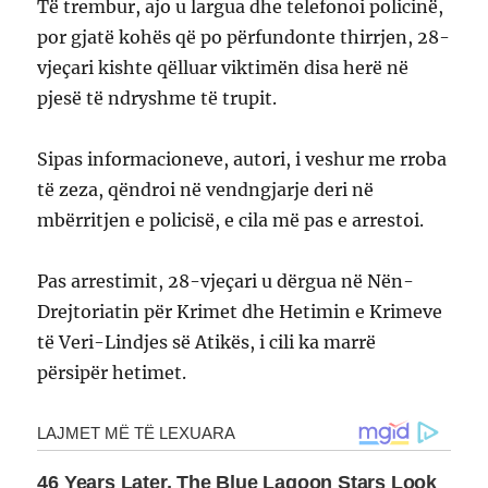
Të trembur, ajo u largua dhe telefonoi policinë,
por gjatë kohës që po përfundonte thirrjen, 28-
vjeçari kishte qëlluar viktimën disa herë në
pjesë të ndryshme të trupit.
Sipas informacioneve, autori, i veshur me rroba
të zeza, qëndroi në vendngjarje deri në
mbërritjen e policisë, e cila më pas e arrestoi.
Pas arrestimit, 28-vjeçari u dërgua në Nën-
Drejtoriatin për Krimet dhe Hetimin e Krimeve
të Veri-Lindjes së Atikës, i cili ka marrë
përsipër hetimet.