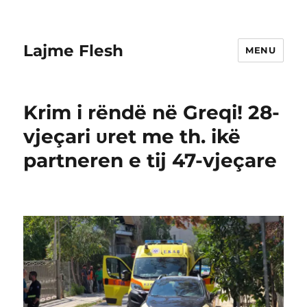
Lajme Flesh
MENU
Krim i rëndë në Greqi! 28-
vjeçari υret me th. ikë
partneren e tij 47-vjeçare