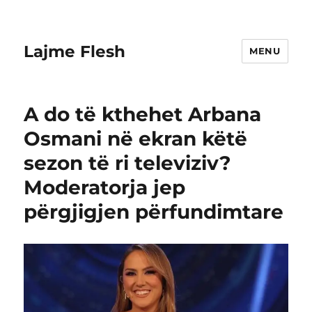
Lajme Flesh
MENU
A do të kthehet Arbana
Osmani në ekran këtë
sezon të ri televiziv?
Moderatorja jep
përgjigjen përfundimtare