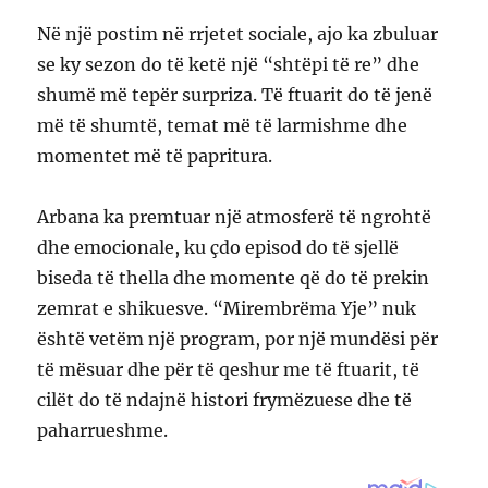
Në një postim në rrjetet sociale, ajo ka zbuluar
se ky sezon do të ketë një “shtëpi të re” dhe
shumë më tepër surpriza. Të ftuarit do të jenë
më të shumtë, temat më të larmishme dhe
momentet më të papritura.
Arbana ka premtuar një atmosferë të ngrohtë
dhe emocionale, ku çdo episod do të sjellë
biseda të thella dhe momente që do të prekin
zemrat e shikuesve. “Mirembrëma Yje” nuk
është vetëm një program, por një mundësi për
të mësuar dhe për të qeshur me të ftuarit, të
cilët do të ndajnë histori frymëzuese dhe të
paharrueshme.