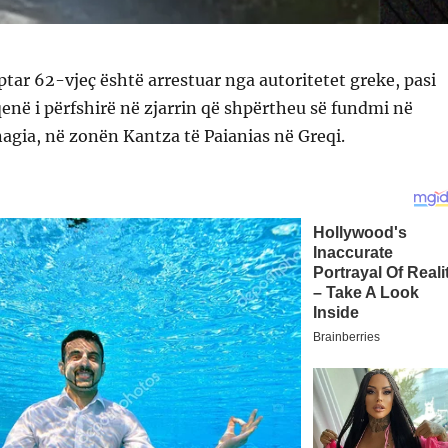
ptar 62-vjeç është arrestuar nga autoritetet greke, pasi
enë i përfshirë në zjarrin që shpërtheu së fundmi në
agia, në zonën Kantza të Paianias në Greqi.