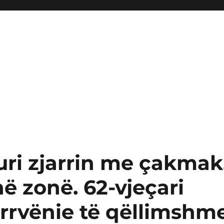
vuri zjarrin me çakmak
në zonë. 62-vjeçari
arrvënie të qëllimshm