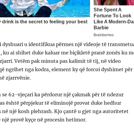
i dyshuari u identifikua përmes një videoje të transmetu
 ku ai shihet duke kaluar me biçikletë pranë zonës ku m
jarri. Vetëm pak minuta pas kalimit të tij, në video
 që ngrihet nga kodra, element ky që forcoi dyshimet për
 në zjarrvënie.
 se 62-vjeçari ka përdorur një çakmak për të ndezur
as është përpjekur të eliminojë provat duke hedhur
 në një kosh plehrash. Kjo çantë u gjet nga autoritetet
të një provë kyçe në procesin hetimor.