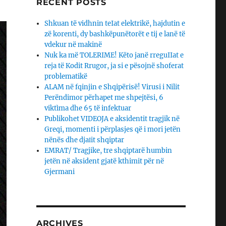
RECENT POSTS
Shkuan të vidhnin teIat elektrikë, hajdutin e
zë korenti, dy bashkëpunëtorët e tij e lanë të
vdekur në makinë
Nuk ka më TOLERIME! Këto janë rreguIIat e
reja të Kodit Rrugor, ja si e pësojnë shoferat
problematikë
ALAM në fqinjin e Shqipërisë! Virusi i Nilit
Perëndimor përhapet me shpejtësi, 6
viktìma dhe 65 të infektuar
Publikohet VIDEOJA e aksidentit tragjik në
Greqi, momenti i përplasjes që i mori jetën
nënës dhe djaΙit shqiptar
EMRAT/ Tragjike, tre shqiptarë humbin
jetën në aksident gjatë kthimit për në
Gjermani
ARCHIVES