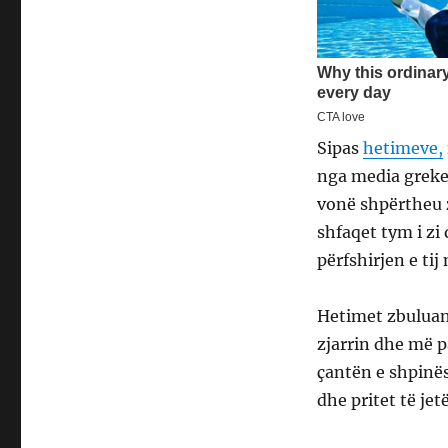
Sipas
hetimeve,
nga media greke,
vonë shpërtheu z
shfaqet tym i zi
përfshirjen e tij
Hetimet zbuluan
zjarrin dhe më p
çantën e shpinës
dhe pritet të je