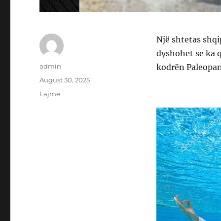
Një shtetas shqi
dyshohet se ka q
Author
admin
kodrën Paleopan
Posted
August 30, 2025
on
Categories
Lajme