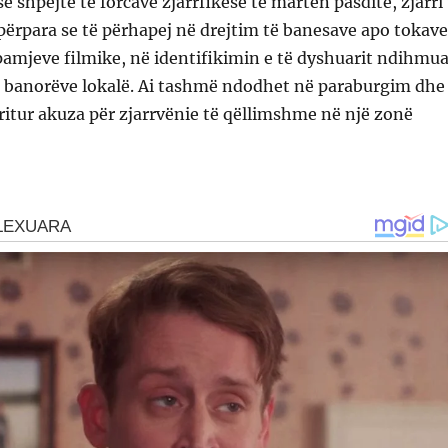
ë shpejtë të forcave zjarrfikëse të martën pasdite, zjarri
përpara se të përhapej në drejtim të banesave apo tokave
pamjeve filmike, në identifikimin e të dyshuarit ndihmu
 banorëve lokalë. Ai tashmë ndodhet në paraburgim dhe
gritur akuza për zjarrvënie të qëllimshme në një zonë