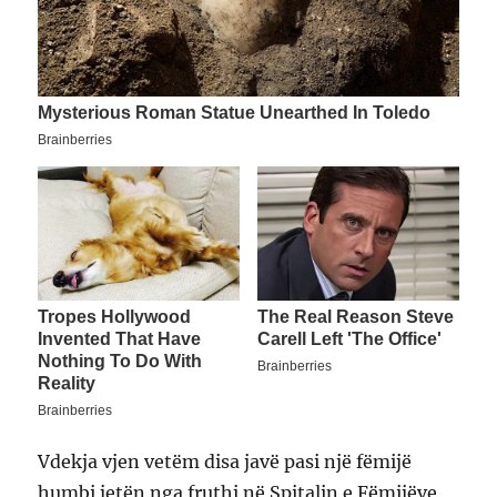
Vdekja vjen vetëm disa javë pasi një fëmijë
humbi jetën nga fruthi në Spitalin e Fëmijëve