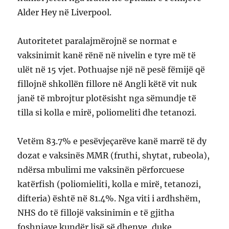
Alder Hey në Liverpool.
Autoritetet paralajmërojnë se normat e
vaksinimit kanë rënë në nivelin e tyre më të
ulët në 15 vjet. Pothuajse një në pesë fëmijë që
fillojnë shkollën fillore në Angli këtë vit nuk
janë të mbrojtur plotësisht nga sëmundje të
tilla si kolla e mirë, poliomeliti dhe tetanozi.
Vetëm 83.7% e pesëvjeçarëve kanë marrë të dy
dozat e vaksinës MMR (fruthi, shytat, rubeola),
ndërsa mbulimi me vaksinën përforcuese
katërfish (poliomieliti, kolla e mirë, tetanozi,
difteria) është në 81.4%. Nga viti i ardhshëm,
NHS do të fillojë vaksinimin e të gjitha
foshnjave kundër lisë së dhenve, duke