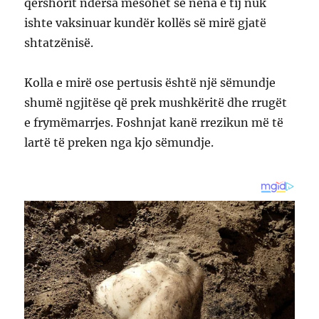
qershorit ndërsa mësohet se nëna e tij nuk
ishte vaksinuar kundër kollës së mirë gjatë
shtatzënisë.
Kolla e mirë ose pertusis është një sëmundje
shumë ngjitëse që prek mushkëritë dhe rrugët
e frymëmarrjes. Foshnjat kanë rrezikun më të
lartë të preken nga kjo sëmundje.