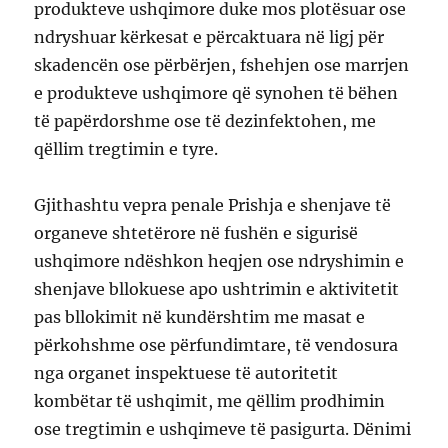
produkteve ushqimore duke mos plotësuar ose
ndryshuar kërkesat e përcaktuara në ligj për
skadencën ose përbërjen, fshehjen ose marrjen
e produkteve ushqimore që synohen të bëhen
të papërdorshme ose të dezinfektohen, me
qëllim tregtimin e tyre.
Gjithashtu vepra penale Prishja e shenjave të
organeve shtetërore në fushën e sigurisë
ushqimore ndëshkon heqjen ose ndryshimin e
shenjave bllokuese apo ushtrimin e aktivitetit
pas bllokimit në kundërshtim me masat e
përkohshme ose përfundimtare, të vendosura
nga organet inspektuese të autoritetit
kombëtar të ushqimit, me qëllim prodhimin
ose tregtimin e ushqimeve të pasigurta. Dënimi