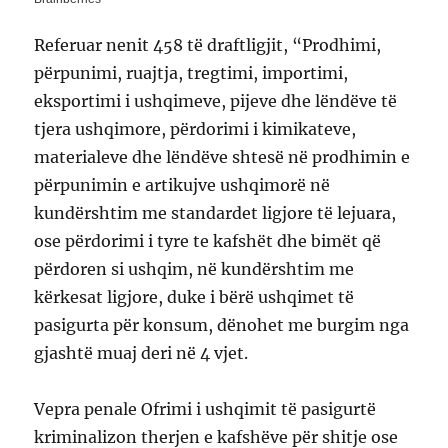
Referuar nenit 458 të draftligjit, “Prodhimi,
përpunimi, ruajtja, tregtimi, importimi,
eksportimi i ushqimeve, pijeve dhe lëndëve të
tjera ushqimore, përdorimi i kimikateve,
materialeve dhe lëndëve shtesë në prodhimin e
përpunimin e artikujve ushqimorë në
kundërshtim me standardet ligjore të lejuara,
ose përdorimi i tyre te kafshët dhe bimët që
përdoren si ushqim, në kundërshtim me
kërkesat ligjore, duke i bërë ushqimet të
pasigurta për konsum, dënohet me burgim nga
gjashtë muaj deri në 4 vjet.
Vepra penale Ofrimi i ushqimit të pasigurtë
kriminalizon therjen e kafshëve për shitje ose