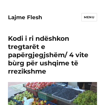
Lajme Flesh
MENU
Kodi i ri ndëshkon
tregtarët e
papërgjegjshëm/ 4 vite
bùrg për ushqime të
rrezikshme