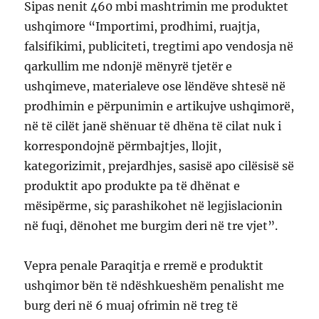
Sipas nenit 460 mbi mashtrimin me produktet
ushqimore “Importimi, prodhimi, ruajtja,
falsifikimi, publiciteti, tregtimi apo vendosja në
qarkullim me ndonjë mënyrë tjetër e
ushqimeve, materialeve ose lëndëve shtesë në
prodhimin e përpunimin e artikujve ushqimorë,
në të cilët janë shënuar të dhëna të cilat nuk i
korrespondojnë përmbajtjes, llojit,
kategorizimit, prejardhjes, sasisë apo cilësisë së
produktit apo produkte pa të dhënat e
mësipërme, siç parashikohet në legjislacionin
në fuqi, dënohet me burgim deri në tre vjet”.
Vepra penale Paraqitja e rremë e produktit
ushqimor bën të ndëshkueshëm penalisht me
burg deri në 6 muaj ofrimin në treg të