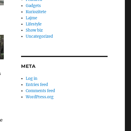
Gadgets
Kuriozitete
Lajme
Lifestyle
Show biz
Uncategorized
META
Log in
Entries feed
Comments feed
WordPress.org
 e