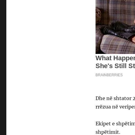
Dhe në shtator 2
rrëzua në veripe
Ekipet e shpëtim
shpëtimit.