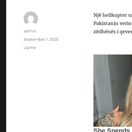
Një helikopter u
Pakistanin verio
Author
admin
zëdhënës i qever
Posted
September 1, 2025
on
Categories
Lajme