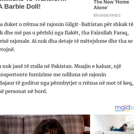
a duket u rrëzua në rajonin Gilgit-Baltistan për shkak të
ik dhe më pas u përfshi nga flakët, tha Faizullah Faraq,
risë rajonale. Ai nuk dha detaje të mëtejshme dhe tha se
etojnë.
a nuk janë të rralla në Pakistan. Muajin e kaluar, një
ransportonte furnizime me ndihma në rajonin
ajaur të goditur nga përmbytjet u rrëzua në mot të keq,
së personat në bord.