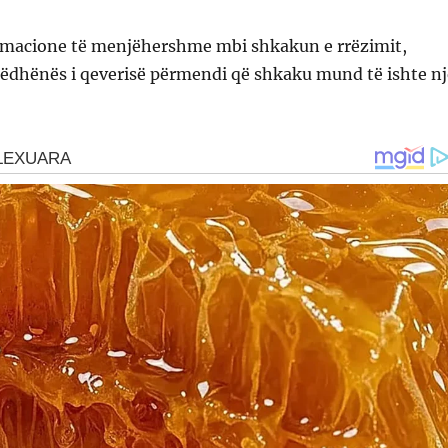
rmacione të menjëhershme mbi shkakun e rrëzimit,
zëdhënës i qeverisë përmendi që shkaku mund të ishte nj