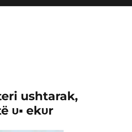
eri ushtarak,
 υ▪︎ ekυr