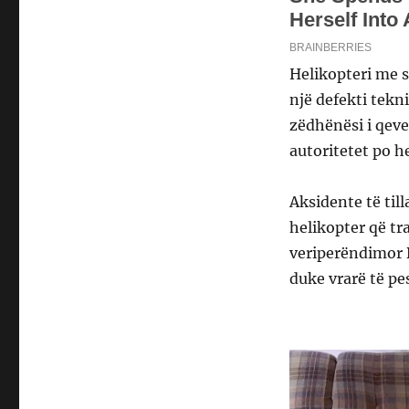
Helikopteri me s
një defekti tekn
zëdhënësi i qeve
autoritetet po h
Aksidente të till
helikopter që t
veriperëndimor B
duke vrarë të pe