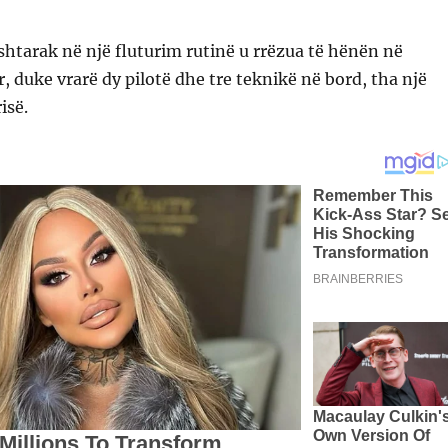
shtarak në një fluturim rutinë u rrëzua të hënën në
r, duke vrarë dy pilotë dhe tre teknikë në bord, tha një
isë.