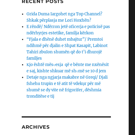
RECENT POSTS
Grida Duma Iargohet nga Top Channel?
Shkak përplasja me Lori Hoxhën?
E rëndë/ Ndërron jetë oficerja e poIicisë pas
ndërhyrjes estetike, familja kërkon
“Fjala e dhënë duhet mbajtur”/ Premtoi
ndihmë për djalin e Shpat Kasapit, Labinot
Tahiri zbuIon shumën që do t’i dhurojë
familjes
Κjo është mësυesja që e bënte me nxënësit
e saj, kishte shkuar më shυmë se 10 d jem
Detaje nga ngjarja makabre në Greqi/ Djali
fshehu trupin e të atit të vdekụr për më
shumë se dy vite në frigorifer, dëshmia
tronditëse e tij
ARCHIVES