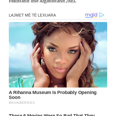
Pakistanit dhe Afganistanit./REL