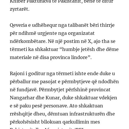
Khiber Paktunkva të Pakistanit, bënë të ditur
zyrtarët.
Qeveria e udhëhequr nga talibanët bëri thirrje
për ndihmë urgjente nga organizatat
ndërkombëtare. Në një postim në X, ajo tha se
tërmeti ka shkaktuar “humbje jetësh dhe dëme
materiale në disa provinca lindore”.
Rajoni i goditur nga tërmeti ishte ende duke u
përballur me pasojat e përmbytjeve që ndodhën
në fundjavë. Përmbytjet përfshinë provincat
Nangarhar dhe Kunar, duke shkaktuar vdekjen
e së paku pesë personave. Ato shkaktuan
rrëshqitje dheu, dëmtuan infrastrukturën dhe
përkohësisht bllokuan qarkullimin mes