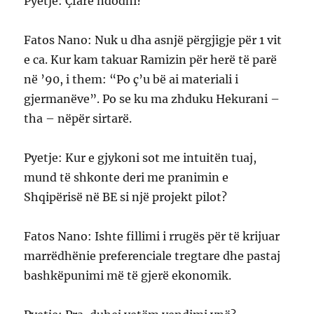
Pyetje: Çfarë ndodhi?
Fatos Nano: Nuk u dha asnjë përgjigje për 1 vit
e ca. Kur kam takuar Ramizin për herë të parë
në ’90, i them: “Po ç’u bë ai materiali i
gjermanëve”. Po se ku ma zhduku Hekurani –
tha – nëpër sirtarë.
Pyetje: Kur e gjykoni sot me intuitën tuaj,
mund të shkonte deri me pranimin e
Shqipërisë në BE si një projekt pilot?
Fatos Nano: Ishte fillimi i rrugës për të krijuar
marrëdhënie preferenciale tregtare dhe pastaj
bashkëpunimi më të gjerë ekonomik.