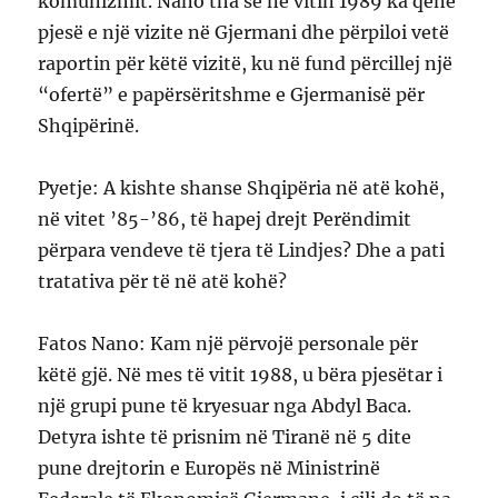
komunizmit. Nano tha se në vitin 1989 ka qenë
pjesë e një vizite në Gjermani dhe përpiloi vetë
raportin për këtë vizitë, ku në fund përcillej një
“ofertë” e papërsëritshme e Gjermanisë për
Shqipërinë.
Pyetje: A kishte shanse Shqipëria në atë kohë,
në vitet ’85-’86, të hapej drejt Perëndimit
përpara vendeve të tjera të Lindjes? Dhe a pati
tratativa për të në atë kohë?
Fatos Nano: Kam një përvojë personale për
këtë gjë. Në mes të vitit 1988, u bëra pjesëtar i
një grupi pune të kryesuar nga Abdyl Baca.
Detyra ishte të prisnim në Tiranë në 5 dite
pune drejtorin e Europës në Ministrinë