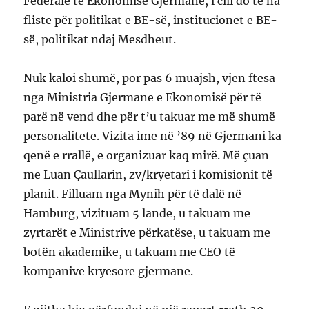
Federale të Ekonomisë Gjermane, i cili do të na
fliste për politikat e BE-së, institucionet e BE-
së, politikat ndaj Mesdheut.
Nuk kaloi shumë, por pas 6 muajsh, vjen ftesa
nga Ministria Gjermane e Ekonomisë për të
parë në vend dhe për t’u takuar me më shumë
personalitete. Vizita ime në ’89 në Gjermani ka
qenë e rrallë, e organizuar kaq mirë. Më çuan
me Luan Çaullarin, zv/kryetari i komisionit të
planit. Filluam nga Mynih për të dalë në
Hamburg, vizituam 5 lande, u takuam me
zyrtarët e Ministrive përkatëse, u takuam me
botën akademike, u takuam me CEO të
kompanive kryesore gjermane.