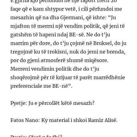
E gjitha kjo përfundoi në një raport rreth 20
faqe që e kam shtypur vetë, i cili përfundoi me
mesazhin që na dha Gjermani, që ishte: “Ju
mjafton të merrni një vendim politik, që jeni të
gatshëm të hapeni ndaj BE-së. Ne do t’ju
marrim për dore, do t’ju çojmë në Bruksel, do ju
tregojmë ku të trokisni, nuk do jemi ne brenda,
por do gjeni atmosferë shumë miqësore.
Merreni vendimin politik dhe do t’ju
shoqërojmë për të krijuar të parët marrëdhënie
preferenciale me BE-në”.
Pyetje: Ju e përcollët këtë mesazh?
Fatos Nano: Ky material i shkoi Ramiz Alisë.