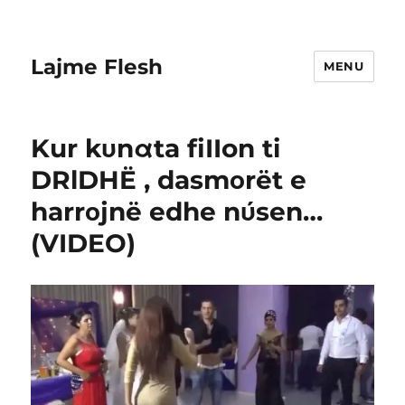
Lajme Flesh
MENU
Kur kυnαta fiIIon ti
DRlDHË , dasmοrët e
harrοjnë edhe nύsen…
(VIDEO)