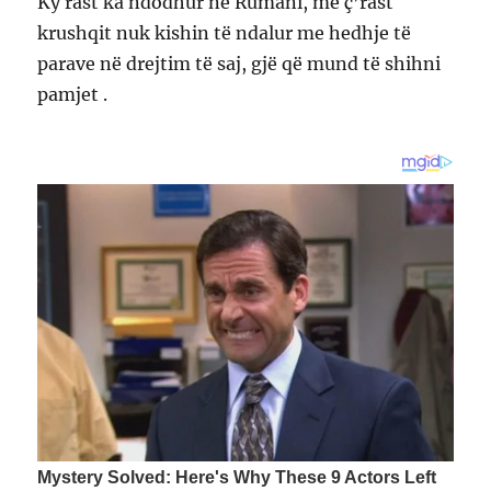
Ky rast ka ndodhur në Rumani, me ç’rast
krushqit nuk kishin të ndalur me hedhje të
parave në drejtim të saj, gjë që mund të shihni
pamjet .