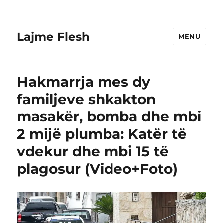
Lajme Flesh
MENU
Hakmarrja mes dy
familjeve shkakton
masakër, bomba dhe mbi
2 mijë plumba: Katër të
vdekur dhe mbi 15 të
plagosur (Video+Foto)