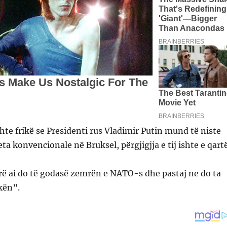
shte frikë se Presidenti rus Vladimir Putin mund të niste
ta konvencionale në Bruksel, përgjigjja e tij ishte e qart
rë ai do të godasë zemrën e NATO-s dhe pastaj ne do ta
kën”.