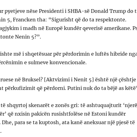
ur pyetjeve nëse Presidenti i SHBA-së Donald Trump do t
n 5, Francken tha: “Sigurisht që do ta respektonte.
ragjykim i madh në Europë kundër qeverisë amerikane. P
ktonte Nenin 5?”.
ishte më i shqetësuar për përdorimin e luftës hibride ng
kërcënimin e sulmeve konvencionale.
ruese në Bruksel? [Aktvizimi i Nenit 5] është një çështje
ht përkufizimit që përdorni. Putini nuk do ta bëjë as këtë
 të shqyrtoj skenarët e zonës gri: të ashtuquajturit ‘njer
lbër’ që nxisin pakicën rusishtfolëse në Estoni kundër
’. Dhe, para se ta kuptosh, ata kanë aneksuar një pjesë të
.