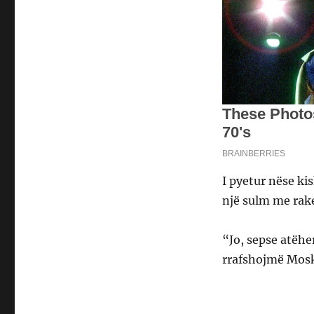
I pyetur nëse ki
një sulm me rake
“Jo, sepse atëhe
rrafshojmë Mos