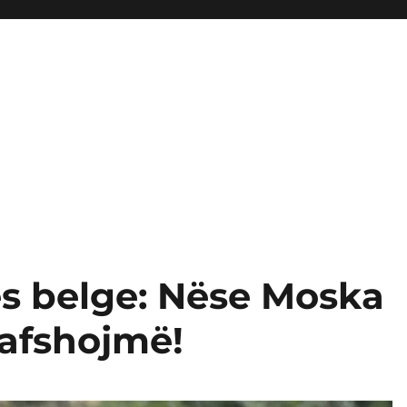
jes belge: Nëse Moska
rafshojmë!