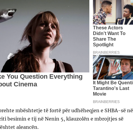
hprehte mbështetje të fortë për udhëheqjen e SHBA-së në
ti besimin e tij në Nenin 5, klauzolën e mbrojtjes së
ështet aleancën.