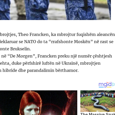
Mbrojtjes, Theo Francken, ka mbrojtur fuqishëm aleancën
deklaruar se NATO do ta “rrafshonte Moskën” në rast se
onte Brukselin.
të në “De Morgen”, Francken preku një numër çështjesh
xehta, duke përfshirë luftën në Ukrainë, mbrojtjen
ën hibride dhe parandalimin bërthamor.