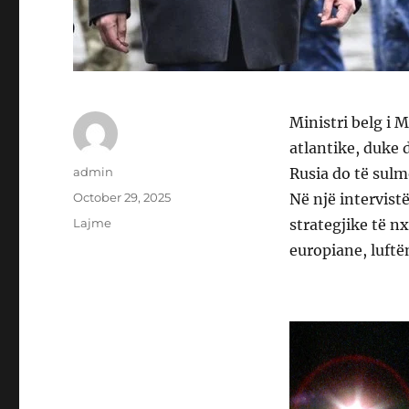
Ministri belg i 
atlantike, duke 
Author
admin
Rusia do të sulm
Posted
October 29, 2025
Në një intervis
on
Categories
Lajme
strategjike të n
europiane, luft