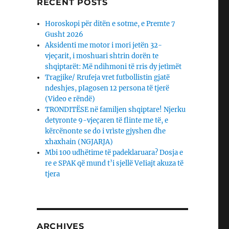
RECENT POSTS
Horoskopi për ditën e sotme, e Premte 7
Gusht 2026
Aksidenti me motor i mori jetën 32-
vjeçarit, i moshuari shtrin dorën te
shqiptarët: Më ndihmoni të rris dy jetìmët
Tragjike/ Rrufeja vret futbollistin gjatë
ndeshjes, pIagosen 12 persona të tjerë
(Video e rëndë)
TRONDITËSE në familjen shqiptare! Njerku
detyronte 9-vjeçaren të flinte me të, e
kërcënonte se do i vrìste gjyshen dhe
xhaxhain (NGJARJA)
Mbi 100 udhëtime të padeklaruara? Dosja e
re e SPAK që mund t’i sjellë VeIiajt akuza të
tjera
ARCHIVES