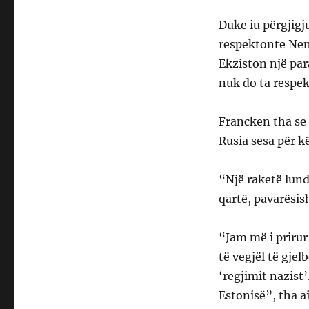
Duke iu përgjigj
respektonte Neni
Ekziston një pa
nuk do ta respe
Francken tha se 
Rusia sesa për 
“Një raketë lund
qartë, pavarësis
“Jam më i prirur
të vegjël të gje
‘regjimit nazist
Estonisë”, tha ai