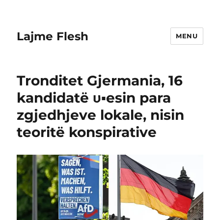
Lajme Flesh
MENU
Tronditet Gjermania, 16
kandidatë υ▪︎esin para
zgjedhjeve lokale, nisin
teoritë konspirative