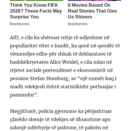
AfD, e cila ka shënuar rritje të ndjeshme në
popullaritet vitet e fundit, ka qenë në qendër të
vëmendjes edhe për shkak të deklaratave të
bashkëkryetares Alice Weidel, e cila ndau në
rrjetet sociale pretendimet e ekonomistit në
pension Stefan Homburg, se “një numër kaq i
madh vdekjesh është statistikisht pothuajse i
pamundur”.
Megjithatë, policia gjermane ka përjashtuar
çfarëdo shenje të vdekjes së dhunshme apo
ndonjë ndërhyrje të jashtme, të paktën në