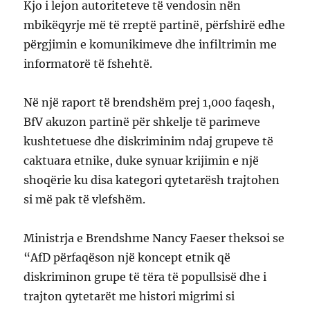
Kjo i lejon autoriteteve të vendosin nën
mbikëqyrje më të rreptë partinë, përfshirë edhe
përgjimin e komunikimeve dhe infiltrimin me
informatorë të fshehtë.
Në një raport të brendshëm prej 1,000 faqesh,
BfV akuzon partinë për shkelje të parimeve
kushtetuese dhe diskriminim ndaj grupeve të
caktuara etnike, duke synuar krijimin e një
shoqërie ku disa kategori qytetarësh trajtohen
si më pak të vlefshëm.
Ministrja e Brendshme Nancy Faeser theksoi se
“AfD përfaqëson një koncept etnik që
diskriminon grupe të tëra të popullsisë dhe i
trajton qytetarët me histori migrimi si