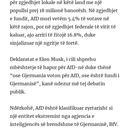
për zgjedhjet lokale në këtë land me një
popullsi prej 18 milionë banorësh. Në zgjedhjet
e fundit, AfD mori vetëm 5.4% të votave në
këtë rajon, por në zgjedhjet federale të vitit të
kaluar, ajo arriti të fitojë 16.8%, duke
sinjalizuar një ngritje të fortë.
Deklaratat e Elon Musk, i cili shprehu
mbështetje të hapur për AfD-në duke thënë
“ose Gjermania voton për AfD, ose është fundi i
Gjermanisë”, kanë ndezur më tej debatin
publik.
Ndërkohë, AfD është klasifikuar zyrtarisht si
një entitet ekstremist nga agjencia e
inteligjencës së brendshme të Gjermanisë, BfV.