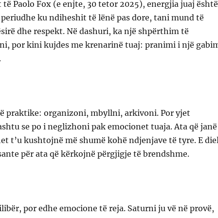
 të Paolo Fox (e enjte, 30 tetor 2025), energjia juaj është
ë periudhe ku ndiheshit të lënë pas dore, tani mund të
sirë ​​dhe respekt. Në dashuri, ka një shpërthim të
, por kini kujdes me krenarinë tuaj: pranimi i një gabi
.
ë praktike: organizoni, mbyllni, arkivoni. Por yjet
ashtu se po i neglizhoni pak emocionet tuaja. Ata që janë
het t’u kushtojnë më shumë kohë ndjenjave të tyre. E die
esante për ata që kërkojnë përgjigje të brendshme.
ilibër, por edhe emocione të reja. Saturni ju vë në provë,