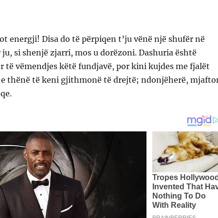
ot energji! Disa do të përpiqen t’ju vënë një shufër në
r ju, si shenjë zjarri, mos u dorëzoni. Dashuria është
r të vëmendjes këtë fundjavë, por kini kujdes me fjalët
 e thënë të keni gjithmonë të drejtë; ndonjëherë, mjafto
qe.