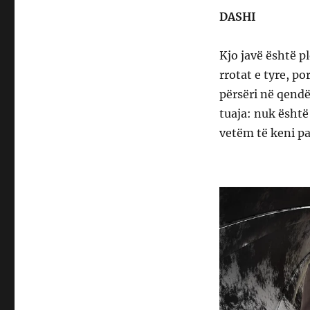
DASHI
Kjo javë është pl
rrotat e tyre, po
përsëri në qendë
tuaja: nuk është
vetëm të keni pa