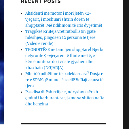
RECENT POSTS
Aksidenti me motor i mori jetën 32-
vjeçarit, i moshuari shtrin dorën te
shqiptarët: Më ndihmoni të rris dy jetìmët
Tragjike/ Rrufeja vret futbollistin gjatë
ndeshjes, pIagosen 12 persona të tjerë
(Video e rëndë)
TRONDITËSE në familjen shqiptare! Njerku
detyronte 9-vjeçaren të flinte me të, e
kërcënonte se do i vrìste gjyshen dhe
xhaxhain (NGJARJA)
Mbi 100 udhëtime të padeklaruara? Dosja e
re e SPAK që mund t’i sjellë VeIiajt akuza të
tjera
Pas disa ditësh rritjeje, ndryshon sërish
çmimi i karburanteve, ja me sa shîten nafta
dhe benzina