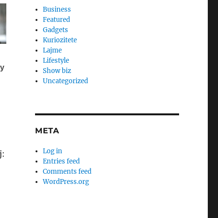
Business
Featured
Gadgets
Kuriozitete
Lajme
Lifestyle
Show biz
Uncategorized
META
Log in
j:
Entries feed
Comments feed
WordPress.org