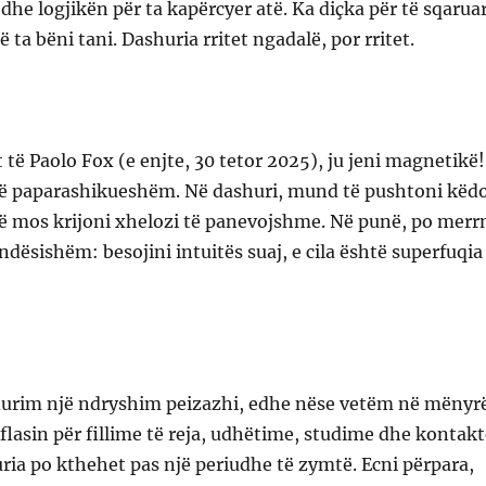
 dhe logjikën për ta kapërcyer atë. Ka diçka për të sqarua
ta bëni tani. Dashuria rritet ngadalë, por rritet.
 të Paolo Fox (e enjte, 30 tetor 2025), ju jeni magnetikë!
ë paparashikueshëm. Në dashuri, mund të pushtoni këdo
të mos krijoni xhelozi të panevojshme. Në punë, po merr
ndësishëm: besojini intuitës suaj, e cila është superfuqia
durim një ndryshim peizazhi, edhe nëse vetëm në mënyr
 flasin për fillime të reja, udhëtime, studime dhe kontak
uria po kthehet pas një periudhe të zymtë. Ecni përpara,