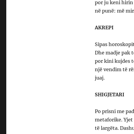
por ju keni hirin
në punë: më mirë 
AKREPI
Sipas horoskopit
Dhe madje pak t
por kini kujdes 
një vendim të rë
juaj.
SHIGJETARI
Po prisni me pa
metaforike. Yjet
të largëta. Dash