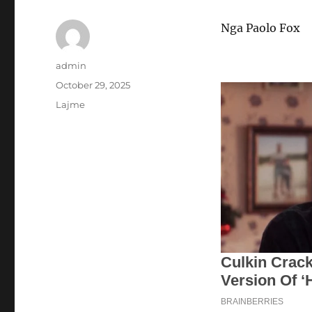
Nga Paolo Fox
Author
admin
Posted
October 29, 2025
on
Categories
Lajme