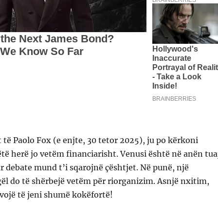
 të Paolo Fox (e enjte, 30 tetor 2025), ju po kërkoni
këtë herë jo vetëm financiarisht. Venusi është në anën tua
r debate mund t’i sqarojnë çështjet. Në punë, një
ël do të shërbejë vetëm për riorganizim. Asnjë nxitim,
vojë të jeni shumë kokëfortë!