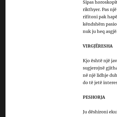
Sipas horoskopit
rikthyer. Pas nj
rifitoni pak hapë
këndshëm pasioni
nuk ju heq asgjë
VIRGJËRESHA
Kjo është një jav
sugjerojnë gjith
në një lidhje du
do të jetë inter
PESHORJA
Ju dëshironi eku