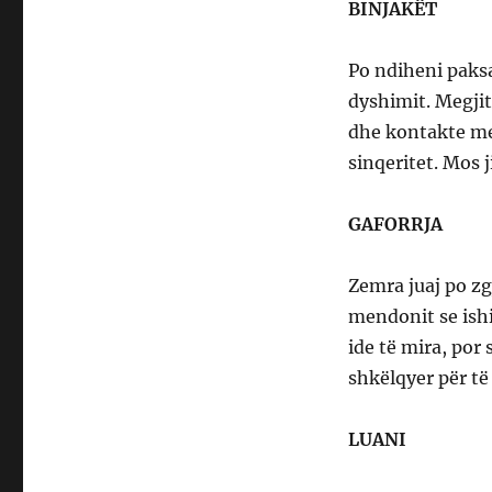
BINJAKËT
Po ndiheni paks
dyshimit. Megjit
dhe kontakte me 
sinqeritet. Mos j
GAFORRJA
Zemra juaj po zg
mendonit se ishi
ide të mira, por 
shkëlqyer për të
LUANI