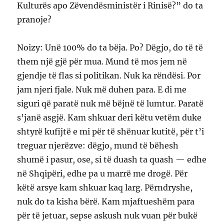
Kulturës apo Zëvendësministër i Rinisë?” do ta
pranoje?
Noizy: Unë 100% do ta bëja. Po? Dëgjo, do të të
them një gjë për mua. Mund të mos jem në
gjendje të flas si politikan. Nuk ka rëndësi. Por
jam njeri fjale. Nuk më duhen para. E di me
siguri që paratë nuk më bëjnë të lumtur. Paratë
s’janë asgjë. Kam shkuar deri këtu vetëm duke
shtyrë kufijtë e mi për të shënuar kutitë, për t’i
treguar njerëzve: dëgjo, mund të bëhesh
shumë i pasur, ose, si të duash ta quash — edhe
në Shqipëri, edhe pa u marrë me drogë. Për
këtë arsye kam shkuar kaq larg. Përndryshe,
nuk do ta kisha bërë. Kam mjaftueshëm para
për të jetuar, sepse askush nuk vuan për bukë