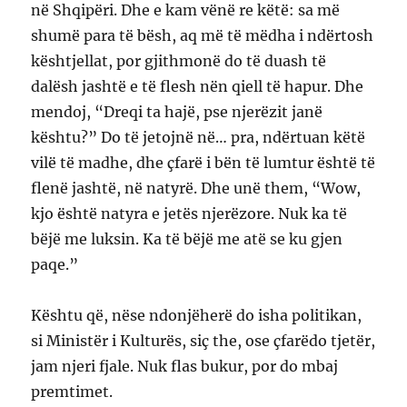
në Shqipëri. Dhe e kam vënë re këtë: sa më
shumë para të bësh, aq më të mëdha i ndërtosh
kështjellat, por gjithmonë do të duash të
dalësh jashtë e të flesh nën qiell të hapur. Dhe
mendoj, “Dreqi ta hajë, pse njerëzit janë
kështu?” Do të jetojnë në… pra, ndërtuan këtë
vilë të madhe, dhe çfarë i bën të lumtur është të
flenë jashtë, në natyrë. Dhe unë them, “Wow,
kjo është natyra e jetës njerëzore. Nuk ka të
bëjë me luksin. Ka të bëjë me atë se ku gjen
paqe.”
Kështu që, nëse ndonjëherë do isha politikan,
si Ministër i Kulturës, siç the, ose çfarëdo tjetër,
jam njeri fjale. Nuk flas bukur, por do mbaj
premtimet.