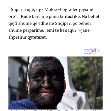
“Super rrugë, nga Mokra-Pogradec gjysmë
ore”.“Kanë bërë një punë fantastike. Na bëhet
qejfi shumë që edhe në Shqipëri po bëhen
shumë përparime. Jemi të kënaqur“-janë
shprehur qytetarët.