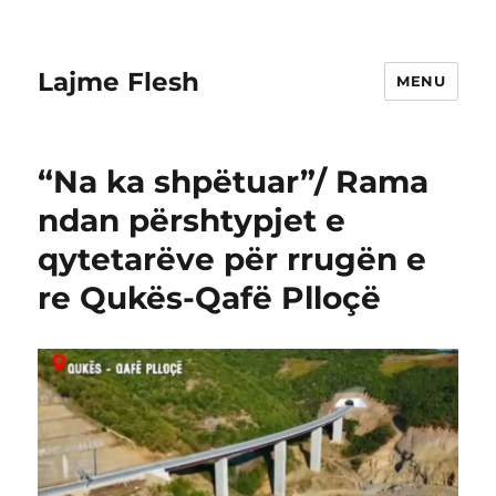
Lajme Flesh
MENU
“Na ka shpëtuar”/ Rama
ndan përshtypjet e
qytetarëve për rrugën e
re Qukës-Qafë Plloçë