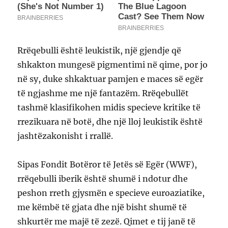
Rrëqebulli është leukistik, një gjendje që
shkakton mungesë pigmentimi në qime, por jo
në sy, duke shkaktuar pamjen e maces së egër
të ngjashme me një fantazëm. Rrëqebullët
tashmë klasifikohen midis specieve kritike të
rrezikuara në botë, dhe një lloj leukistik është
jashtëzakonisht i rrallë.
Sipas Fondit Botëror të Jetës së Egër (WWF),
rrëqebulli iberik është shumë i ndotur dhe
peshon rreth gjysmën e specieve euroaziatike,
me këmbë të gjata dhe një bisht shumë të
shkurtër me majë të zezë. Qimet e tij janë të