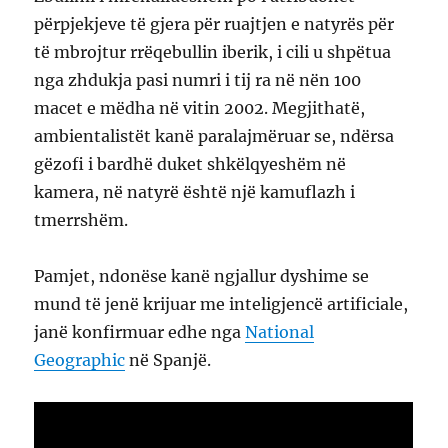
përpjekjeve të gjera për ruajtjen e natyrës për
të mbrojtur rrëqebullin iberik, i cili u shpëtua
nga zhdukja pasi numri i tij ra në nën 100
macet e mëdha në vitin 2002. Megjithatë,
ambientalistët kanë paralajmëruar se, ndërsa
gëzofi i bardhë duket shkëlqyeshëm në
kamera, në natyrë është një kamuflazh i
tmerrshëm.
Pamjet, ndonëse kanë ngjallur dyshime se
mund të jenë krijuar me inteligjencë artificiale,
janë konfirmuar edhe nga
National
Geographic
në Spanjë.