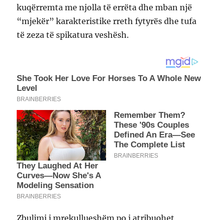
kuqërremta me njolla të errëta dhe mban një
“mjekër” karakteristike rreth fytyrës dhe tufa
të zeza të spikatura veshësh.
Zbulimi i mrekullueshëm po i atribuohet