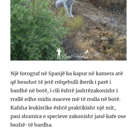
Një fotograf në Spanjë ka kapur në kamera atë
që besohet të jetë rrëqebulli iberik i parë i
bardhë në botë, i cili është jashtëzakonisht i
rrallë edhe midis maceve më të rralla në botë.
Kafsha leukistike është praktikisht një mit,
pasi shumica e specieve zakonisht janë kafe ose
bezhë-të bardha.