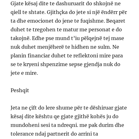
Gjate kësaj dite te dashuruarit do shkojnë ne
qiell te shtate. Gjithçka do jete si një ëndërr për
ta dhe emocionet do jene te fuqishme. Beqaret
duhet te tregohen te matur me personat e do
takojnë. Edhe pse mund t’iu pëlqejnë tej mase
nuk duhet menjëherë te hidhen ne sulm. Ne
planin financiar duhet te reflektoni mire para
se te kryeni shpenzime sepse gjendja nuk do
jete e mire.
Peshqit
Jeta ne çift do lere shume për te dëshiruar gjate
kësaj dite kështu qe gjate gjithë kohës ju do
mundoheni sesi ta ndreqni. me pak durim dhe
tolerance ndaj partnerit do arrini ta