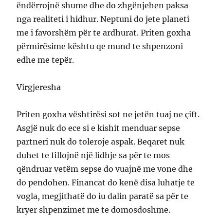
ëndërrojnë shume dhe do zhgënjehen paksa
nga realiteti i hidhur. Neptuni do jete planeti
me i favorshëm për te ardhurat. Priten goxha
përmirësime kështu qe mund te shpenzoni
edhe me tepër.
Virgjeresha
Priten goxha vështirësi sot ne jetën tuaj ne çift.
Asgjë nuk do ece si e kishit menduar sepse
partneri nuk do toleroje aspak. Beqaret nuk
duhet te fillojnë një lidhje sa për te mos
qëndruar vetëm sepse do vuajnë me vone dhe
do pendohen. Financat do kenë disa luhatje te
vogla, megjithatë do iu dalin paratë sa për te
kryer shpenzimet me te domosdoshme.