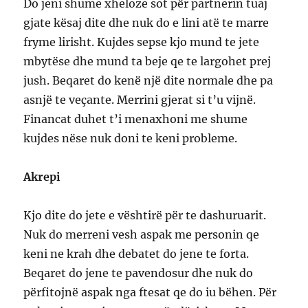
Do jeni shume xheloze sot për partnerin tuaj
gjate kësaj dite dhe nuk do e lini atë te marre
fryme lirisht. Kujdes sepse kjo mund te jete
mbytëse dhe mund ta beje qe te largohet prej
jush. Beqaret do kenë një dite normale dhe pa
asnjë te veçante. Merrini gjerat si t’u vijnë.
Financat duhet t’i menaxhoni me shume
kujdes nëse nuk doni te keni probleme.
Akrepi
Kjo dite do jete e vështirë për te dashuruarit.
Nuk do merreni vesh aspak me personin qe
keni ne krah dhe debatet do jene te forta.
Beqaret do jene te pavendosur dhe nuk do
përfitojnë aspak nga ftesat qe do iu bëhen. Për