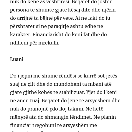
nuk do kenë as vështirësi. Beqaret do joshin
persona te shumte gjate kësaj dite dhe njërin
do arrijnë ta bëjnë për vete. Ai ne fakt do iu
përshtatet si ne paraqitje ashtu edhe ne
karakter. Financiarisht do keni fat dhe do
ndiheni për mrekulli.
Luani
Do i jepni me shume rëndësi se kurrë sot jetës
suaj ne çift dhe do mundoheni ta mbani atë
gjate gjithë kohës te stabilizuar. Yjet do i keni
ne anën tuaj. Beqaret do jene te arsyeshëm dhe
nuk do pranojnë çdo lloj takimi. Ne këtë
mënyrë ata do shmangin lëndimet. Ne planin
financiar tregohuni te arsyeshëm me