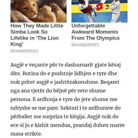
Asgjë e veçante për te dashuruarit gjate kësaj
dite. Rutina do e pushtoje lidhjen e tyre dhe
nuk pritet asgjë e jashtëzakonshme. Beqaret
nga ana tjetër do bëjnë për vete shume
persona. E ardhmja e tyre do jete shume me
ndryshe se me pare. Sektori i te ardhurave do
përballet me surpriza te këqija. Asgjë nuk do
ece si ju e kishit mendua, prandaj duhen marre
masa strikte.