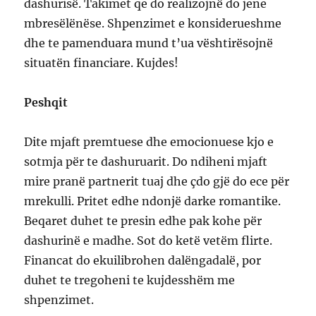
dashurisë. Takimet qe do realizojnë do jene
mbresëlënëse. Shpenzimet e konsiderueshme
dhe te pamenduara mund t’ua vështirësojnë
situatën financiare. Kujdes!
Peshqit
Dite mjaft premtuese dhe emocionuese kjo e
sotmja për te dashuruarit. Do ndiheni mjaft
mire pranë partnerit tuaj dhe çdo gjë do ece për
mrekulli. Pritet edhe ndonjë darke romantike.
Beqaret duhet te presin edhe pak kohe për
dashurinë e madhe. Sot do ketë vetëm flirte.
Financat do ekuilibrohen dalëngadalë, por
duhet te tregoheni te kujdesshëm me
shpenzimet.