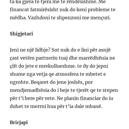
ta ka gjera te tjera me te rëndësishme. Me
financat fatmirësisht nuk do keni probleme te
mëdha. Vazhdoni te shpenzoni me mençuri.
Shigjetari
Jeni ne një lidhje? Sot nuk do e lini për asnjë
çast vetëm partnerin tuaj dhe marrëdhënia ne
çift do jete e mrekullueshme. te dy do jepni
shume nga vetja qe atmosfera te mbetet e
ngrohte. Beqaret do jene joshës, por
mendjemadhësia do i beje te tjerët qe te stepen
për t’i bere për vete. Ne planin financiar do iu
duhet te merrni hua për t’ia dale mbanë.
Bricjapi