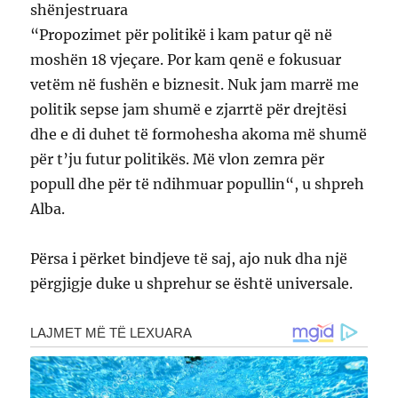
shënjestruara
“Propozimet për politikë i kam patur që në
moshën 18 vjeçare. Por kam qenë e fokusuar
vetëm në fushën e biznesit. Nuk jam marrë me
politik sepse jam shumë e zjarrtë për drejtësi
dhe e di duhet të formohesha akoma më shumë
për t’ju futur politikës. Më vlon zemra për
popull dhe për të ndihmuar popullin“, u shpreh
Alba.
Përsa i përket bindjeve të saj, ajo nuk dha një
përgjigje duke u shprehur se është universale.