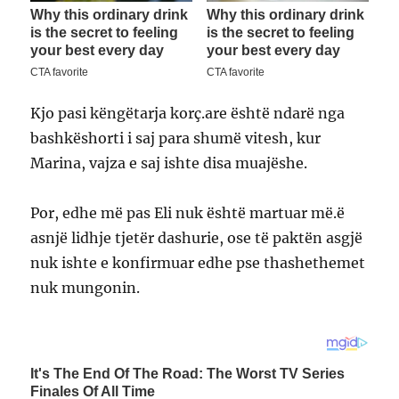
Kjo pasi këngëtarja korç.are është ndarë nga
bashkëshorti i saj para shumë vitesh, kur
Marina, vajza e saj ishte disa muajëshe.
Por, edhe më pas Eli nuk është martuar më.ë
asnjë lidhje tjetër dashurie, ose të paktën asgjë
nuk ishte e konfirmuar edhe pse thashethemet
nuk mungonin.