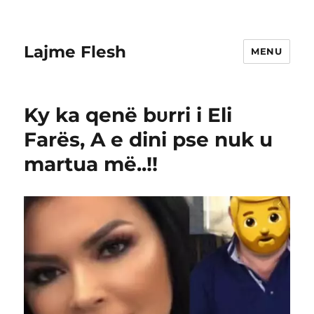
Lajme Flesh
MENU
Ky ka qenë bυrri i Eli
Farës, A e dini pse nuk u
martua më..!!