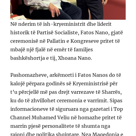
Në nderim të ish-kryeministrit dhe liderit
historik të Partisë Socialiste, Fatos Nano, gjatë
ceremonisë në Pallatin e Kongreseve pritet të
mbajë një fjalë në emër të familjes
bashkëshortja e tij, Xhoana Nano.
Pashomazheve, arkëmorti i Fatos Nanos do të
kalojë përpara godinës së Kryeministrisë për
t’u përcjellë më pas drejt varrezave të Sharrës,
ku do të zhvillohet ceremonia e varrimit. Sipas
informacioneve të siguruara nga gazetari i Top
Channel Muhamed Veliu në homazhe pritet të
marrin pjesë personalitete të shumta nga
rajoni dhe politika shqiptare. Nga Maqedonia e