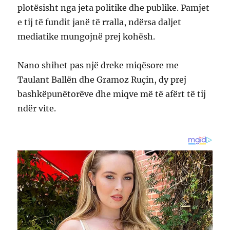
plotësisht nga jeta politike dhe publike. Pamjet
e tij të fundit janë të rralla, ndërsa daljet
mediatike mungojnë prej kohësh.
Nano shihet pas një dreke miqësore me
Taulant Ballën dhe Gramoz Ruçin, dy prej
bashkëpunëtorëve dhe miqve më të afërt të tij
ndër vite.