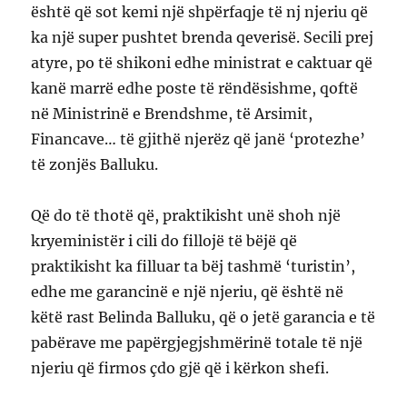
është që sot kemi një shpërfaqje të nj njeriu që
ka një super pushtet brenda qeverisë. Secili prej
atyre, po të shikoni edhe ministrat e caktuar që
kanë marrë edhe poste të rëndësishme, qoftë
në Ministrinë e Brendshme, të Arsimit,
Financave… të gjithë njerëz që janë ‘protezhe’
të zonjës Balluku.
Që do të thotë që, praktikisht unë shoh një
kryeministër i cili do fillojë të bëjë që
praktikisht ka filluar ta bëj tashmë ‘turistin’,
edhe me garancinë e një njeriu, që është në
këtë rast Belinda Balluku, që o jetë garancia e të
pabërave me papërgjegjshmërinë totale të një
njeriu që firmos çdo gjë që i kërkon shefi.