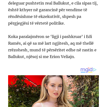
deleguar pushtetin real Ballukut, e cila sipas tij,
është kthyer në garancinë për vendime të
rëndësishme të ekzekutivit, shpesh pa
përgjegjësi të vërtetë politike.
Koka paralajmëron se ‘ligji i pashkruar’ i Edi
Ramës, ai që sa më lart ngjitesh, aq më thellë
rrëzohesh, mund të përsëritet edhe në rastin e
Ballukut, njësoj si me Erion Veliajn.