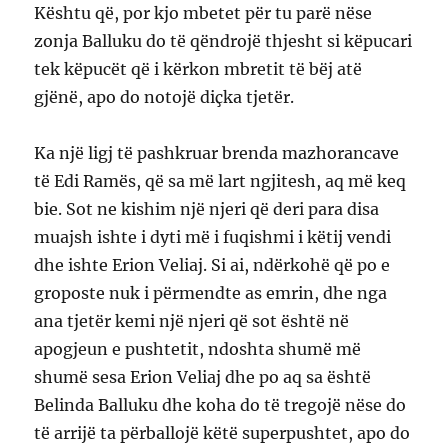
Kështu që, por kjo mbetet për tu parë nëse
zonja Balluku do të qëndrojë thjesht si këpucari
tek këpucët që i kërkon mbretit të bëj atë
gjënë, apo do notojë diçka tjetër.
Ka një ligj të pashkruar brenda mazhorancave
të Edi Ramës, që sa më lart ngjitesh, aq më keq
bie. Sot ne kishim një njeri që deri para disa
muajsh ishte i dyti më i fuqishmi i këtij vendi
dhe ishte Erion Veliaj. Si ai, ndërkohë që po e
groposte nuk i përmendte as emrin, dhe nga
ana tjetër kemi një njeri që sot është në
apogjeun e pushtetit, ndoshta shumë më
shumë sesa Erion Veliaj dhe po aq sa është
Belinda Balluku dhe koha do të tregojë nëse do
të arrijë ta përballojë këtë superpushtet, apo do