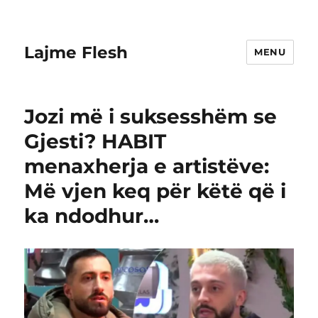
Lajme Flesh
MENU
Jozi më i suksesshëm se
Gjesti? HABIT
menaxherja e artistëve:
Më vjen keq për këtë që i
ka ndodhur…