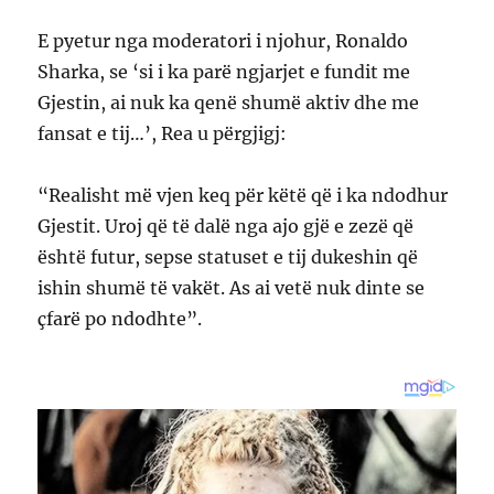
E pyetur nga moderatori i njohur, Ronaldo
Sharka, se ‘si i ka parë ngjarjet e fundit me
Gjestin, ai nuk ka qenë shumë aktiv dhe me
fansat e tij…’, Rea u përgjigj:
“Realisht më vjen keq për këtë që i ka ndodhur
Gjestit. Uroj që të dalë nga ajo gjë e zezë që
është futur, sepse statuset e tij dukeshin që
ishin shumë të vakët. As ai vetë nuk dinte se
çfarë po ndodhte”.