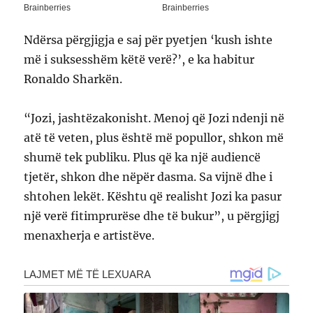
Ndërsa përgjigja e saj për pyetjen ‘kush ishte
më i suksesshëm këtë verë?’, e ka habitur
Ronaldo Sharkën.
“Jozi, jashtëzakonisht. Menoj që Jozi ndenji në
atë të veten, plus është më popullor, shkon më
shumë tek publiku. Plus që ka një audiencë
tjetër, shkon dhe nëpër dasma. Sa vijnë dhe i
shtohen lekët. Kështu që realisht Jozi ka pasur
një verë fitimprurëse dhe të bukur”, u përgjigj
menaxherja e artistëve.