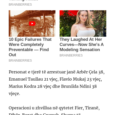
Personat e tjerë të arrestuar janë Arbër Çela 38,
Emanuel Taullau 21 vjeç, ⁠Flavio Mukaj 23 vjeç,
⁠Marius Kodra 28 vjeç dhe Brunilda Ndini 38
vjeçe.
Operacioni u zhvillua në qytetet Fier, Tiranë,
Dibër, Berat dhe Gramsh. Shuma të