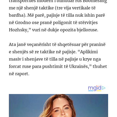
transportues modern i blinduar rus Boomerang
me një shenjë taktike (tre vija vertikale të
bardha). Më parë, pajisje të tilla nuk ishin parë
në Grodno ose pranë poligonit të stërvitjes
Hozhsky,” vuri në dukje opozita bjelloruse.
Ata janë veçanërisht të shqetësuar për praninë
e shenjës së re taktike në pajisje. “Aplikimi
masiv i shenjave të tilla në pajisje u krye nga
forcat ruse para pushtimit të Ukrainës,” thuhet
në raport.