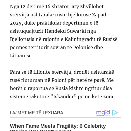
Nga 12 deri më 16 shtator, aty zhvillohet
stërvitja ushtarake ruso-bjelloruse Zapad-
2025, duke praktikuar depërtimin e të
ashtuquajturit Hendeku Suwa?ki nga
Bjellorusia në rajonin e Kaliningradit të Rusisë
përmes territorit sovran të Polonisë dhe
Lituanisë.
Para se të fillonte stërvitja, dronët ushtarakë
rusë fluturuan në Poloni për herë të parë. Më
herët u raportua se Rusia kishte ngritur disa
sisteme raketore “Iskander” po në këtë zonë.