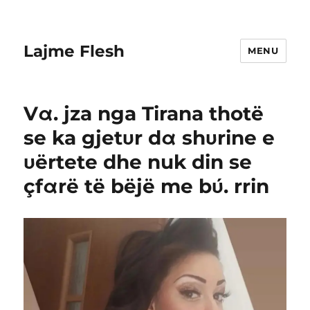
Lajme Flesh
MENU
Vα. jza nga Tirana thotë
se ka gjetυr dα shυrine e
υërtete dhe nuk din se
çfαrë të bëjë me bύ. rrin