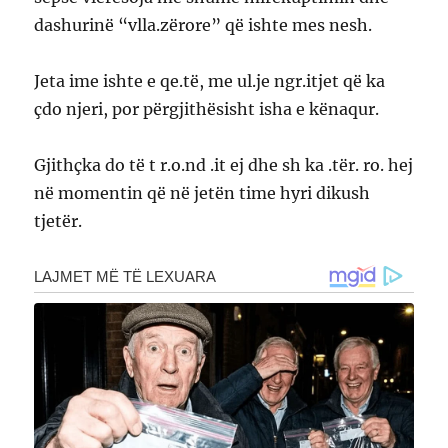
dashurinë “vlla.zërore” që ishte mes nesh.
Jeta ime ishte e qe.të, me ul.je ngr.itjet që ka
çdo njeri, por përgjithësisht isha e kënaqur.
Gjithçka do të t r.o.nd .it ej dhe sh ka .tër. ro. hej
në momentin që në jetën time hyri dikush
tjetër.