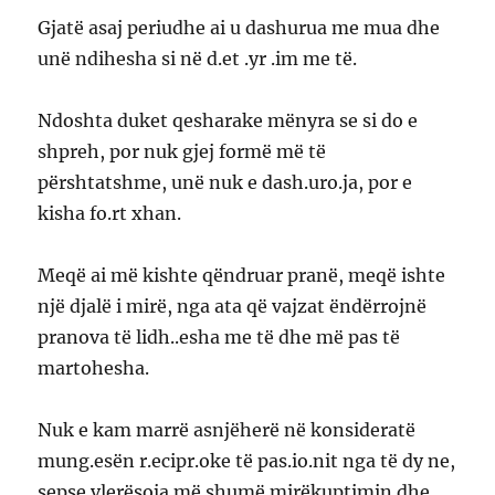
Gjatë asaj periudhe ai u dashurua me mua dhe
unë ndihesha si në d.et .yr .im me të.
Ndoshta duket qesharake mënyra se si do e
shpreh, por nuk gjej formë më të
përshtatshme, unë nuk e dash.uro.ja, por e
kisha fo.rt xhan.
Meqë ai më kishte qëndruar pranë, meqë ishte
një djalë i mirë, nga ata që vajzat ëndërrojnë
pranova të lidh..esha me të dhe më pas të
martohesha.
Nuk e kam marrë asnjëherë në konsideratë
mung.esën r.ecipr.oke të pas.io.nit nga të dy ne,
sepse vlerësoja më shumë mirëkuptimin dhe