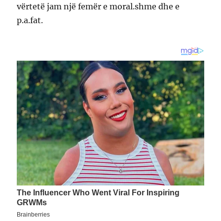
vërtetë jam një femër e moral.shme dhe e
p.a.fat.