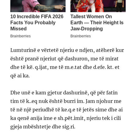
Lumturinë e vërtetë njeriu e ndjen, atëherë kur
është pranë njeriut që dashuron, me të mirat
dhe të kë. q.ijat, me të m.e.tat dhe d.efe. kt. et
që ai ka.
Dhe unë e kam gjetur dashurinë, që për fatin
tim të k..eq nuk është burri im. Jam njohur me
të në një periudhë të ke.q.e të jetës sime dhe ai
ka qenë anija ime e sh.pët.imit, njeriu tek i cili
gjeja mbështetje dhe sig.ri.