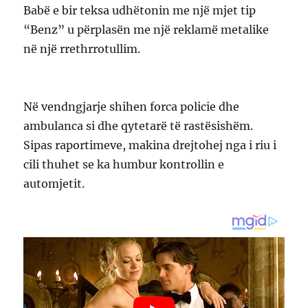
Babë e bir teksa udhëtonin me një mjet tip
“Benz” u përplasën me një reklamë metalike
në një rrethrrotullim.
Në vendngjarje shihen forca policie dhe
ambulanca si dhe qytetarë të rastësishëm.
Sipas raportimeve, makina drejtohej nga i riu i
cili thuhet se ka humbur kontrollin e
automjetit.