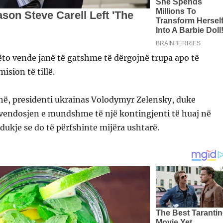
to vende janë të gatshme të dërgojnë trupa apo të
ision të tillë.
hë, presidenti ukrainas Volodymyr Zelensky, duke
endosjen e mundshme të një kontingjenti të huaj në
 dukje se do të përfshinte mijëra ushtarë.