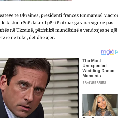
Aleatëve të Ukrainës, presidenti francez Emmanuel Macro
nde kishin rënë dakord për të ofruar garanci sigurie pas
uftës në Ukrainë, përfshirë mundësinë e vendosjes së një
are në tokë, det dhe ajër.