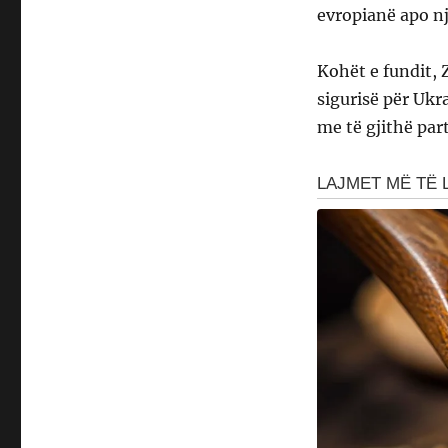
evropianë apo n
Kohët e fundit, 
sigurisë për Ukr
me të gjithë par