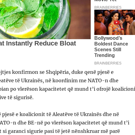
jtjes konfirmon se Shqipëria, duke qenë pjesë e
Aleatëve të Ukrainës, në koordinim me NATO-n dhe
an po vlerëson kapacitetet që mund t’i ofrojë koalicioni
ive të sigurisë.
 pjesë e koalicionit të Aleatëve të Ukrainës dhe në
TO-n dhe BE-në po vlerëson kapacitetet që mund t’i
t si garanci sigurie pasi të jetë nënshkruar më parë