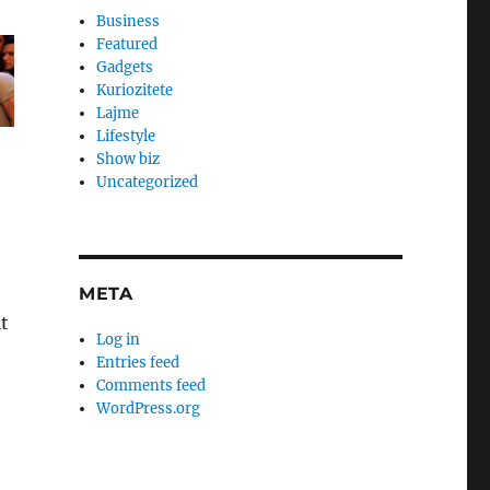
Business
Featured
Gadgets
Kuriozitete
Lajme
Lifestyle
Show biz
Uncategorized
META
t
Log in
Entries feed
Comments feed
WordPress.org