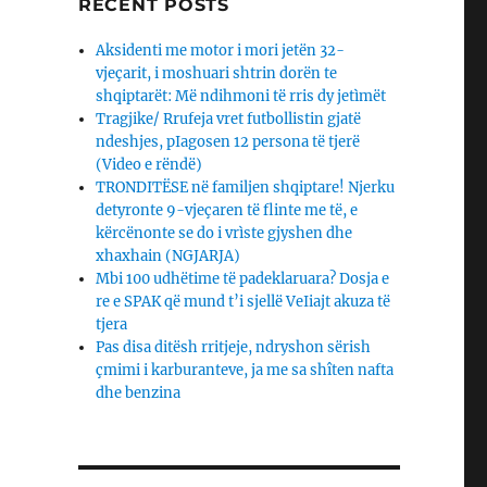
RECENT POSTS
Aksidenti me motor i mori jetën 32-
vjeçarit, i moshuari shtrin dorën te
shqiptarët: Më ndihmoni të rris dy jetìmët
Tragjike/ Rrufeja vret futbollistin gjatë
ndeshjes, pIagosen 12 persona të tjerë
(Video e rëndë)
TRONDITËSE në familjen shqiptare! Njerku
detyronte 9-vjeçaren të flinte me të, e
kërcënonte se do i vrìste gjyshen dhe
xhaxhain (NGJARJA)
Mbi 100 udhëtime të padeklaruara? Dosja e
re e SPAK që mund t’i sjellë VeIiajt akuza të
tjera
Pas disa ditësh rritjeje, ndryshon sërish
çmimi i karburanteve, ja me sa shîten nafta
dhe benzina