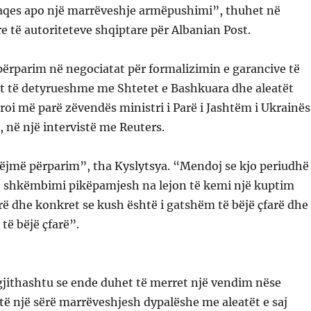
aqes apo një marrëveshje armëpushimi”, thuhet në
re të autoriteteve shqiptare për Albanian Post.
ërparim në negociatat për formalizimin e garancive të
sht të detyrueshme me Shtetet e Bashkuara dhe aleatët
roi më parë zëvendës ministri i Parë i Jashtëm i Ukrainës
, në një intervistë me Reuters.
ëjmë përparim”, tha Kyslytsya. “Mendoj se kjo periudhë
 shkëmbimi pikëpamjesh na lejon të kemi një kuptim
ë dhe konkret se kush është i gatshëm të bëjë çfarë dhe
 të bëjë çfarë”.
gjithashtu se ende duhet të merret një vendim nëse
të një sërë marrëveshjesh dypalëshe me aleatët e saj