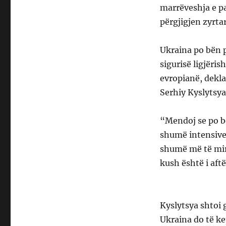
marrëveshja e p
përgjigjen zyrta
Ukraina po bën p
sigurisë ligjëri
evropianë, dekla
Serhiy Kyslytsya
“Mendoj se po b
shumë intensive
shumë më të mir
kush është i aftë
Kyslytsya shtoi 
Ukraina do të ke