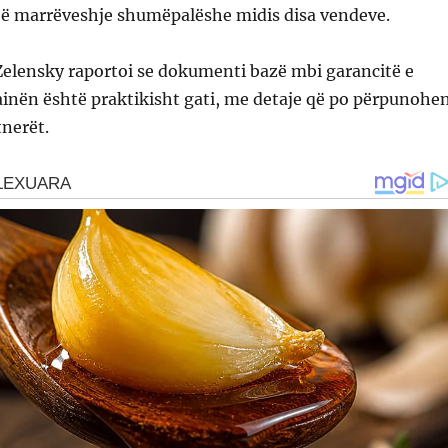
jë marrëveshje shumëpalëshe midis disa vendeve.
Zelensky raportoi se dokumenti bazë mbi garancitë e
ainën është praktikisht gati, me detaje që po përpunohe
tnerët.