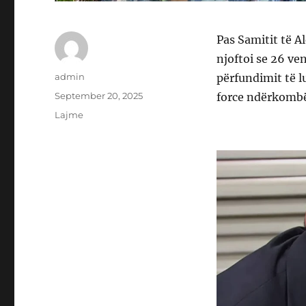
Pas Samitit të 
njoftoi se 26 ve
Author
admin
përfundimit të l
Posted
September 20, 2025
force ndërkombët
on
Categories
Lajme