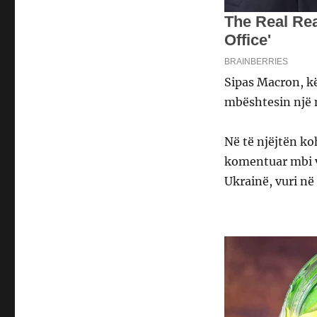
Sipas Macron, kë
mbështesin një m
Në të njëjtën ko
komentuar mbi v
Ukrainë, vuri në