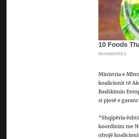
Ministria e Mbro
koalicionit të 
Bashkimin Evropi
si pjesë e garanc
“Shqipëria është
koordinim me NA
ofrojë koalicioni