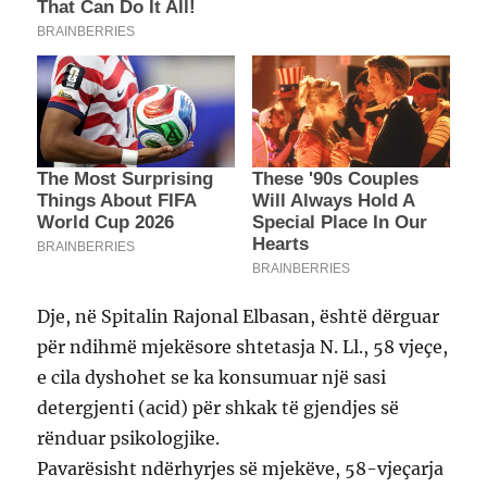
Dje, në Spitalin Rajonal Elbasan, është dërguar
për ndihmë mjekësore shtetasja N. Ll., 58 vjeçe,
e cila dyshohet se ka konsumuar një sasi
detergjenti (acid) për shkak të gjendjes së
rënduar psikologjike.
Pavarësisht ndërhyrjes së mjekëve, 58-vjeçarja