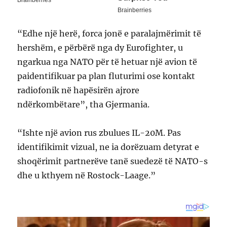
“Edhe një herë, forca jonë e paralajmërimit të
hershëm, e përbërë nga dy Eurofighter, u
ngarkua nga NATO për të hetuar një avion të
paidentifikuar pa plan fluturimi ose kontakt
radiofonik në hapësirën ajrore
ndërkombëtare”, tha Gjermania.
“Ishte një avion rus zbulues IL-20M. Pas
identifikimit vizual, ne ia dorëzuam detyrat e
shoqërimit partnerëve tanë suedezë të NATO-s
dhe u kthyem në Rostock-Laage.”