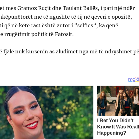
t mes Gramoz Ruçit dhe Taulant Ballës, i pari një ndër
hkëpunëtorët më të ngushtë të tij në qeveri e opozitë,
i që në këtë rast është autor i “selfies”, ka qenë
e rrugëtimit politik të Fatosit.
ë fjalë nuk kursenin as aludimet nga më të ndryshmet pë