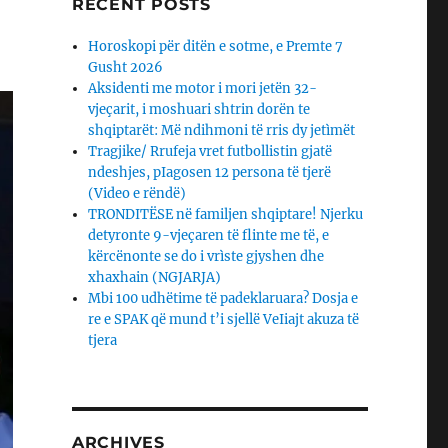
RECENT POSTS
Horoskopi për ditën e sotme, e Premte 7
Gusht 2026
Aksidenti me motor i mori jetën 32-
vjeçarit, i moshuari shtrin dorën te
shqiptarët: Më ndihmoni të rris dy jetìmët
Tragjike/ Rrufeja vret futbollistin gjatë
ndeshjes, pIagosen 12 persona të tjerë
(Video e rëndë)
TRONDITËSE në familjen shqiptare! Njerku
detyronte 9-vjeçaren të flinte me të, e
kërcënonte se do i vrìste gjyshen dhe
xhaxhain (NGJARJA)
Mbi 100 udhëtime të padeklaruara? Dosja e
re e SPAK që mund t’i sjellë VeIiajt akuza të
tjera
ARCHIVES