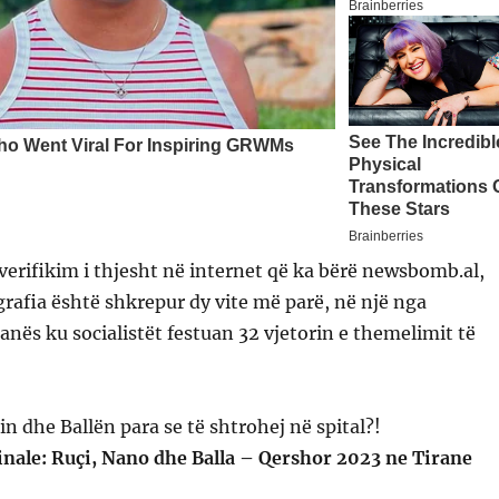
verifikim i thjesht në internet që ka bërë newsbomb.al,
grafia është shkrepur dy vite më parë, në një nga
ranës ku socialistët festuan 32 vjetorin e themelimit të
inale: Ruçi, Nano dhe Balla – Qershor 2023 ne Tirane