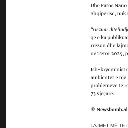
Dhe Fatos Nano s
Shqipërisë, nuk
“Gëzuar ditëlindj
që e ka publikua
rrëzon dhe lajme
në Tetor 2025, p
Ish-kryeministri
ambientet e një s
problemeve të r
73 vjeçare.
© Newsbomb.al