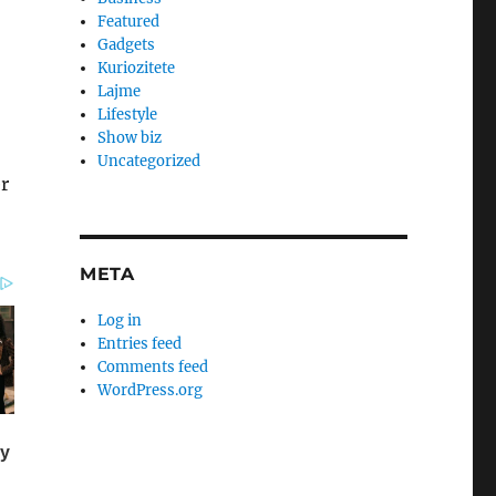
Featured
Gadgets
Kuriozitete
Lajme
Lifestyle
Show biz
Uncategorized
r
META
Log in
Entries feed
Comments feed
WordPress.org