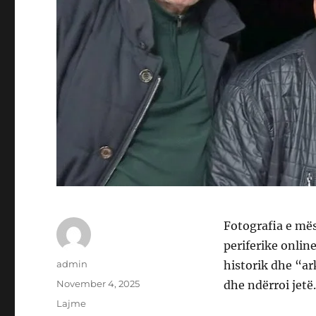
Fotografia e më
periferike onlin
Author
admin
historik dhe “ark
Posted
November 4, 2025
dhe ndërroi jetë.
on
Categories
Lajme