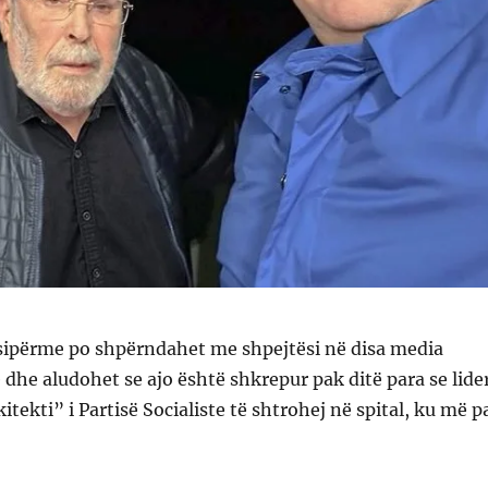
sipërme po shpërndahet me shpejtësi në disa media
e dhe aludohet se ajo është shkrepur pak ditë para se lide
itekti” i Partisë Socialiste të shtrohej në spital, ku më p