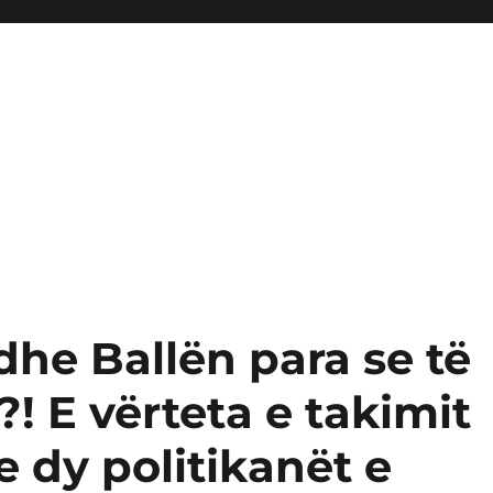
he Ballën para se të
?! E vërteta e takimit
 dy politikanët e