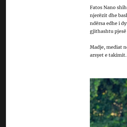
Fatos Nano shihe
njerëzit dhe bas
ndërsa edhe i dyt
gjithashtu pjesë 
Madje, mediat n
arsyet e takimit.