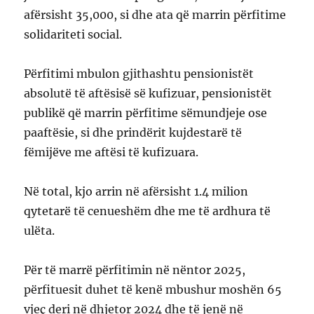
afërsisht 35,000, si dhe ata që marrin përfitime
solidariteti social.
Përfitimi mbulon gjithashtu pensionistët
absolutë të aftësisë së kufizuar, pensionistët
publikë që marrin përfitime sëmundjeje ose
paaftësie, si dhe prindërit kujdestarë të
fëmijëve me aftësi të kufizuara.
Në total, kjo arrin në afërsisht 1.4 milion
qytetarë të cenueshëm dhe me të ardhura të
ulëta.
Për të marrë përfitimin në nëntor 2025,
përfituesit duhet të kenë mbushur moshën 65
vjeç deri në dhjetor 2024 dhe të jenë në