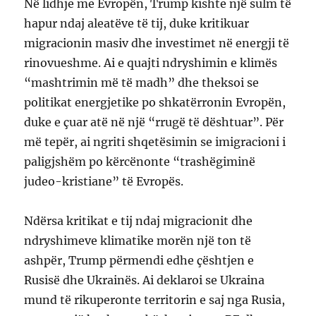
Në lidhje me Evropën, Trump kishte një sulm të
hapur ndaj aleatëve të tij, duke kritikuar
migracionin masiv dhe investimet në energji të
rinovueshme. Ai e quajti ndryshimin e klimës
“mashtrimin më të madh” dhe theksoi se
politikat energjetike po shkatërronin Evropën,
duke e çuar atë në një “rrugë të dështuar”. Për
më tepër, ai ngriti shqetësimin se imigracioni i
paligjshëm po kërcënonte “trashëgiminë
judeo-kristiane” të Evropës.
Ndërsa kritikat e tij ndaj migracionit dhe
ndryshimeve klimatike morën një ton të
ashpër, Trump përmendi edhe çështjen e
Rusisë dhe Ukrainës. Ai deklaroi se Ukraina
mund të rikuperonte territorin e saj nga Rusia,