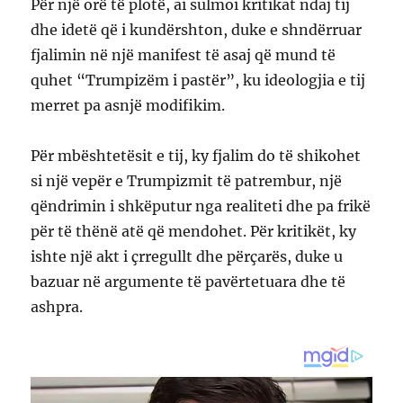
Për një orë të plotë, ai sulmoi kritikat ndaj tij
dhe idetë që i kundërshton, duke e shndërruar
fjalimin në një manifest të asaj që mund të
quhet “Trumpizëm i pastër”, ku ideologjia e tij
merret pa asnjë modifikim.
Për mbështetësit e tij, ky fjalim do të shikohet
si një vepër e Trumpizmit të patrembur, një
qëndrimin i shkëputur nga realiteti dhe pa frikë
për të thënë atë që mendohet. Për kritikët, ky
ishte një akt i çrregullt dhe përçarës, duke u
bazuar në argumente të pavërtetuara dhe të
ashpra.