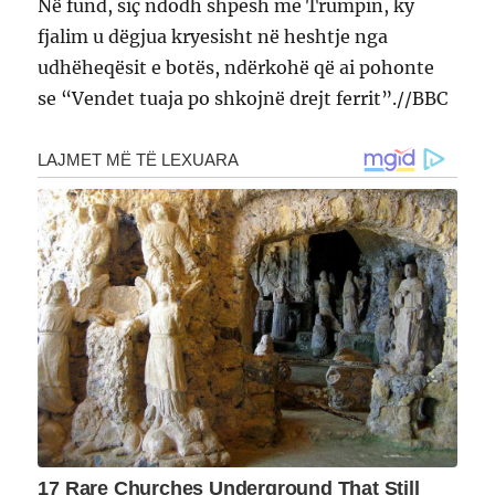
Në fund, siç ndodh shpesh me Trumpin, ky
fjalim u dëgjua kryesisht në heshtje nga
udhëheqësit e botës, ndërkohë që ai pohonte
se “Vendet tuaja po shkojnë drejt ferrit”.//BBC