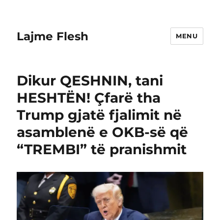
Lajme Flesh
MENU
Dikur QESHNIN, tani
HESHTËN! Çfarë tha
Trump gjatë fjalimit në
asamblenë e OKB-së që
“TREMBI” të pranishmit