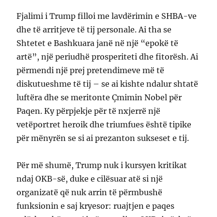
Fjalimi i Trump filloi me lavdërimin e SHBA-ve
dhe të arritjeve të tij personale. Ai tha se
Shtetet e Bashkuara janë në një “epokë të
artë”, një periudhë prosperiteti dhe fitorësh. Ai
përmendi një prej pretendimeve më të
diskutueshme të tij – se ai kishte ndalur shtatë
luftëra dhe se meritonte Çmimin Nobel për
Paqen. Ky përpjekje për të nxjerrë një
vetëportret heroik dhe triumfues është tipike
për mënyrën se si ai prezanton sukseset e tij.
Për më shumë, Trump nuk i kursyen kritikat
ndaj OKB-së, duke e cilësuar atë si një
organizatë që nuk arrin të përmbushë
funksionin e saj kryesor: ruajtjen e paqes