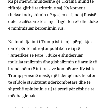
ku përmendi mundësinë që Ukraina mund të
rifitojë gjithë territorin e saj. Ky koment
theksoi ndryshimin në qasjen e tij ndaj Rusisë,
duke e cilësuar atë si një “tigër letre” dhe duke
e minimizuar kërcënimin rus.
Në fund, fjalimi i Trump ishte një përpjekje e
qartë për të mbrojtur politikën e tij të
“Amerikës së Parë”, duke e shndërruar
multilateralizmin dhe globalizmin në armik të
brendshëm të interesave kombëtare. Ky ishte
Trump pa asnjë masë, një lider që nuk heziton
të sfidojë strukturat ndërkombëtare dhe të
shprehë opinionin e tij të prerë për çështje të
mëdha globale.