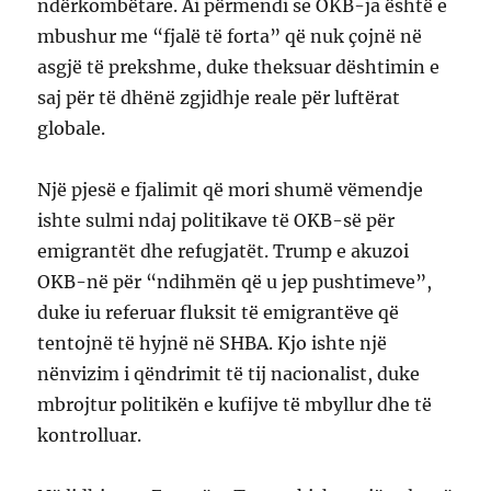
ndërkombëtare. Ai përmendi se OKB-ja është e
mbushur me “fjalë të forta” që nuk çojnë në
asgjë të prekshme, duke theksuar dështimin e
saj për të dhënë zgjidhje reale për luftërat
globale.
Një pjesë e fjalimit që mori shumë vëmendje
ishte sulmi ndaj politikave të OKB-së për
emigrantët dhe refugjatët. Trump e akuzoi
OKB-në për “ndihmën që u jep pushtimeve”,
duke iu referuar fluksit të emigrantëve që
tentojnë të hyjnë në SHBA. Kjo ishte një
nënvizim i qëndrimit të tij nacionalist, duke
mbrojtur politikën e kufijve të mbyllur dhe të
kontrolluar.