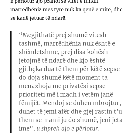
E përlotur ajo pranoi se vitet e fundit
marrëdhënia mes tyre nuk ka qenë e mirë, dhe
se kanë jetuar të ndarë.
“Megjithatë prej shumë vitesh
tashmë, marrëdhënia nuk është e
shëndetshme, prej disa kohësh
jetojmë të ndarë dhe kjo është
gjithçka dua të them për këtë sepse
do doja shumë këtë moment ta
menaxhoja me privatësi sepse
prioriteti më i madh i vetëm janë
fëmijët. Mendoj se duhen mbrojtur,
duhet të jemi afër dhe gjej rastin t’u
them se mami ju do shumë, jeni jeta
ime”,
u shpreh ajo e përlotur.