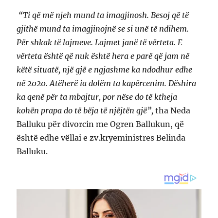
“Ti që më njeh mund ta imagjinosh. Besoj që të
gjithë mund ta imagjinojnë se si unë të ndihem.
Për shkak të lajmeve. Lajmet janë të vërteta. E
vërteta është që nuk është hera e parë që jam në
këtë situatë, një gjë e ngjashme ka ndodhur edhe
në 2020. Atëherë ia dolëm ta kapërcenim. Dëshira
ka qenë për ta mbajtur, por nëse do të ktheja
kohën prapa do të bëja të njëjtën gjë”,
tha Neda
Balluku për divorcin me Ogren Ballukun, që
është edhe vëllai e zv.kryeministres Belinda
Balluku.