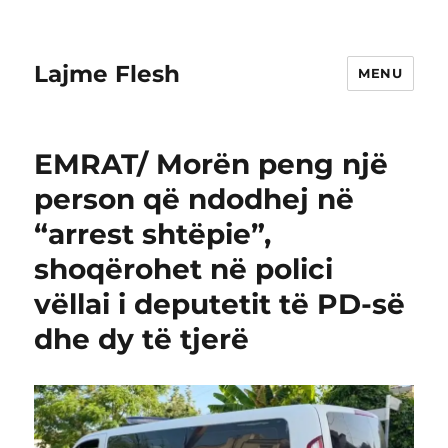
Lajme Flesh
MENU
EMRAT/ Morën peng një
person që ndodhej në
“arrest shtëpie”,
shoqërohet në polici
vëllai i deputetit të PD-së
dhe dy të tjerë