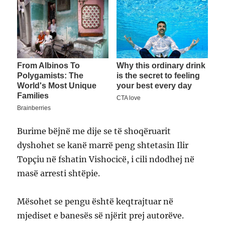
Burime bëjnë me dije se të shoqëruarit
dyshohet se kanë marrë peng shtetasin Ilir
Topçiu në fshatin Vishocicë, i cili ndodhej në
masë arresti shtëpie.
Mësohet se pengu është keqtrajtuar në
mjediset e banesës së njërit prej autorëve.