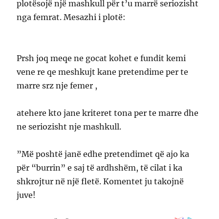
plotësojë një mashkull për t’u marrë seriozisht
nga femrat. Mesazhi i plotë:
Prsh joq meqe ne gocat kohet e fundit kemi
vene re qe meshkujt kane pretendime per te
marre srz nje femer ,
atehere kto jane kriteret tona per te marre dhe
ne seriozisht nje mashkull.
”Më poshtë janë edhe pretendimet që ajo ka
për “burrin” e saj të ardhshëm, të cilat i ka
shkrojtur në një fletë. Komentet ju takojnë
juve!