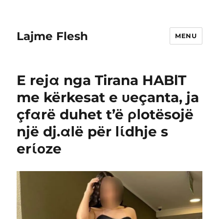
Lajme Flesh
MENU
E rejα nga Tirana HABlT
me kërkesat e υeçanta, ja
çfαrë duhet t’ë ρΙotësojë
një dj.αΙë për Ιίdhje s
erίοze