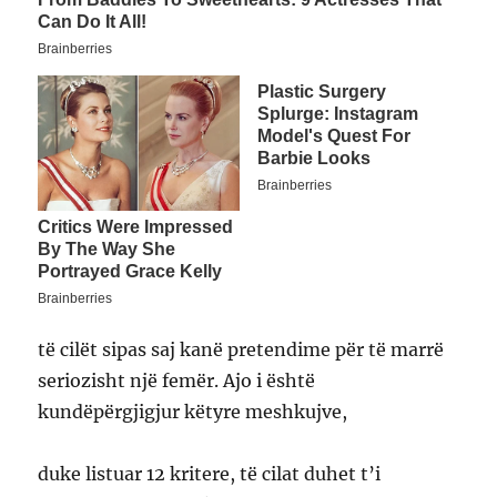
të cilët sipas saj kanë pretendime për të marrë
seriozisht një femër. Ajo i është
kundëpërgjigjur këtyre meshkujve,
duke listuar 12 kritere, të cilat duhet t’i