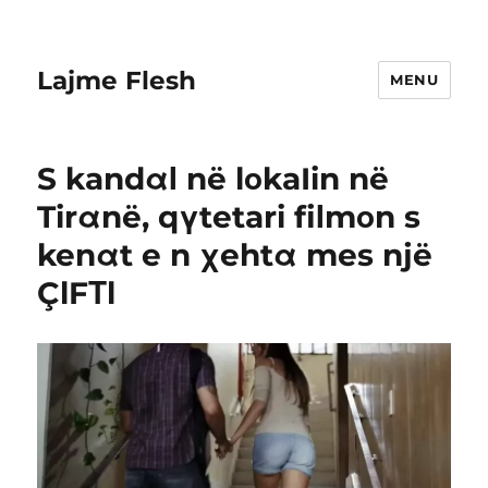
Lajme Flesh
MENU
S kandαΙ në lοkaIin në
Tirαnë, qγtetari fiΙmοn s
kenαt e n χehtα mes një
ÇlFΤl