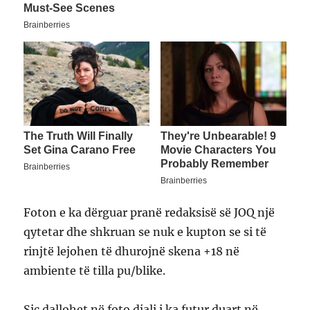
Foton e ka dërguar pranë redaksisë së JOQ një
qytetar dhe shkruan se nuk e kupton se si të
rinjtë lejohen të dhurojnë skena +18 në
ambiente të tilla pu/blike.
Siç dallohet në foto djali i ka futur duart në