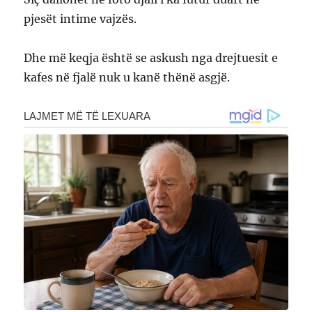
pjesët intime vajzës.
Dhe më keqja është se askush nga drejtuesit e
kafes në fjalë nuk u kanë thënë asgjë.