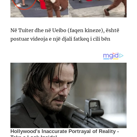
Në Tuiter dhe në Ueibo (faqen kineze), është
postuar videoja e një djali fatkeq i cili bën