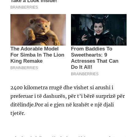
2400 kilometra rrugë dhe vishet si arushi i
preferuar i të dashurës, për t’i bërë surprizë për
ditëlindje.Por ai e gjen në krahët e një djali
tjetër.