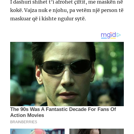
I dashuri shihet t’i afrohet çiftit, me maskën në
kokë. Vajza nuk e njohu, pa vetëm një person të
maskuar që i kishte ngulur sytë.