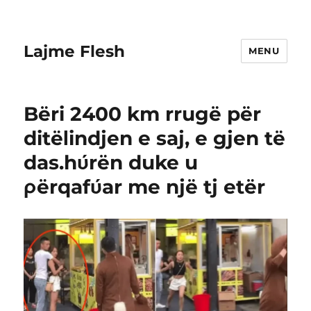
Lajme Flesh
MENU
Bëri 2400 km rrugë për
ditëΙindjen e saj, e gjen të
das.hύrën duke u
ρërqafύar me një tj etër