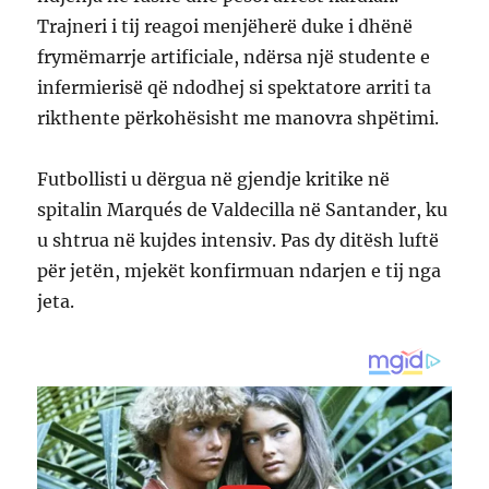
Trajneri i tij reagoi menjëherë duke i dhënë
frymëmarrje artificiale, ndërsa një studente e
infermierisë që ndodhej si spektatore arriti ta
rikthente përkohësisht me manovra shpëtimi.
Futbollisti u dërgua në gjendje kritike në
spitalin Marqués de Valdecilla në Santander, ku
u shtrua në kujdes intensiv. Pas dy ditësh luftë
për jetën, mjekët konfirmuan ndarjen e tij nga
jeta.