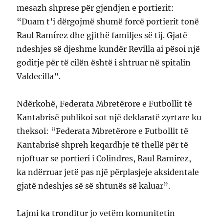
mesazh shprese për gjendjen e portierit:
“Duam t’i dërgojmë shumë forcë portierit tonë
Raul Ramírez dhe gjithë familjes së tij. Gjatë
ndeshjes së djeshme kundër Revilla ai pësoi një
goditje për të cilën është i shtruar në spitalin
Valdecilla”.
Ndërkohë, Federata Mbretërore e Futbollit të
Kantabrisë publikoi sot një deklaratë zyrtare ku
theksoi: “Federata Mbretërore e Futbollit të
Kantabrisë shpreh keqardhje të thellë për të
njoftuar se portieri i Colindres, Raul Ramirez,
ka ndërruar jetë pas një përplasjeje aksidentale
gjatë ndeshjes së së shtunës së kaluar”.
Lajmi ka tronditur jo vetëm komunitetin