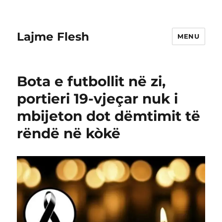
Lajme Flesh
MENU
Bota e futbollit në zi,
portieri 19-vjeçar nuk i
mbijeton dot dëmtimit të
rëndë në kòkë