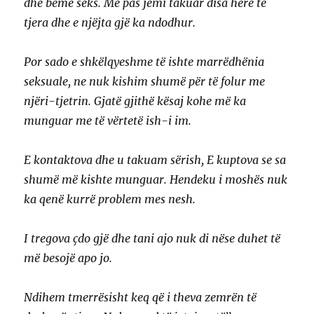
dhe bëmë seks. Më pas jemi takuar disa herë të
tjera dhe e njëjta gjë ka ndodhur.
Por sado e shkëlqyeshme të ishte marrëdhënia
seksuale, ne nuk kishim shumë për të folur me
njëri-tjetrin. Gjatë gjithë kësaj kohe më ka
munguar me të vërtetë ish-i im.
E kontaktova dhe u takuam sërish, E kuptova se sa
shumë më kishte munguar. Hendeku i moshës nuk
ka qenë kurrë problem mes nesh.
I tregova çdo gjë dhe tani ajo nuk di nëse duhet të
më besojë apo jo.
Ndihem tmerrësisht keq që i theva zemrën të