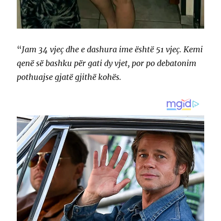
“
Jam 34 vjeç dhe e dashura ime është 51 vjeç. Kemi
qenë së bashku për gati dy vjet, por po debatonim
pothuajse gjatë gjithë kohës.