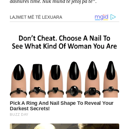
dashurës time. Nuk mund të jetoj pa të
”.