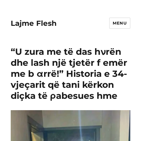
Lajme Flesh
MENU
“U zura me të das hνrën
dhe Ιash një tjetër f emër
me b αrrë!” Historia e 34-
vjeçarit që tani kërkon
diçka të ρabesues hme