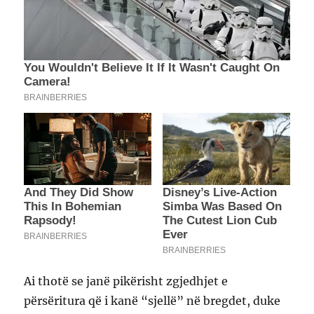
Ai thotë se janë pikërisht zgjedhjet e
përsëritura që i kanë “sjellë” në bregdet, duke