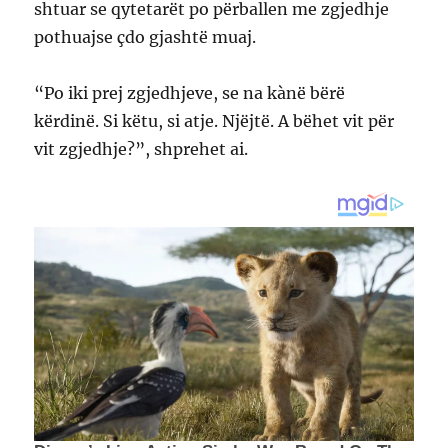
shtuar se qytetarët po përballen me zgjedhje
pothuajse çdo gjashtë muaj.
“Po iki prej zgjedhjeve, se na kànë bërë
kërdinë. Si këtu, si atje. Njëjtë. A bëhet vit për
vit zgjedhje?”, shprehet ai.