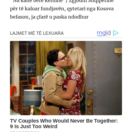
“Na kanë bërë kërdinë”/ Zgjodhi Shqipërinë
për të kaluar fundjavën, qytetari nga Kosova
befason, ja çfarë u paska ndodhur