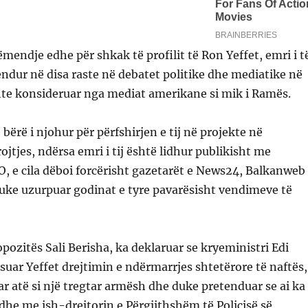
mendje edhe për shkak të profilit të Ron Yeffet, emri i t
endur në disa raste në debatet politike dhe mediatike në
hte konsideruar nga mediat amerikane si mik i Ramës.
bërë i njohur për përfshirjen e tij në projekte në
ojtjes, ndërsa emri i tij është lidhur publikisht me
 e cila dëboi forcërisht gazetarët e News24, Balkanweb
ke uzurpuar godinat e tyre pavarësisht vendimeve të
opozitës Sali Berisha, ka deklaruar se kryeministri Edi
suar Yeffet drejtimin e ndërmarrjes shtetërore të naftës,
r atë si një tregtar armësh dhe duke pretenduar se ai ka
 edhe me ish-drejtorin e Përgjithshëm të Policisë së