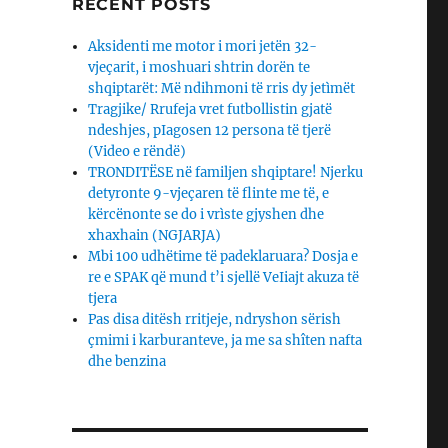
RECENT POSTS
Aksidenti me motor i mori jetën 32-
vjeçarit, i moshuari shtrin dorën te
shqiptarët: Më ndihmoni të rris dy jetìmët
Tragjike/ Rrufeja vret futbollistin gjatë
ndeshjes, pIagosen 12 persona të tjerë
(Video e rëndë)
TRONDITËSE në familjen shqiptare! Njerku
detyronte 9-vjeçaren të flinte me të, e
uku drekon me mikun izraeIit të Ramës, 
kërcënonte se do i vrìste gjyshen dhe
xhaxhain (NGJARJA)
Mbi 100 udhëtime të padeklaruara? Dosja e
re e SPAK që mund t’i sjellë VeIiajt akuza të
tjera
Pas disa ditësh rritjeje, ndryshon sërish
çmimi i karburanteve, ja me sa shîten nafta
dhe benzina