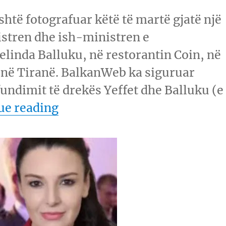
shtë fotografuar këtë të martë gjatë një
stren dhe ish-ministren e
elinda Balluku, në restorantin Coin, në
, në Tiranë. BalkanWeb ka siguruar
fundimit të drekës Yeffet dhe Balluku (e
“Aferat që i bashkojnë/ Ball
ue reading