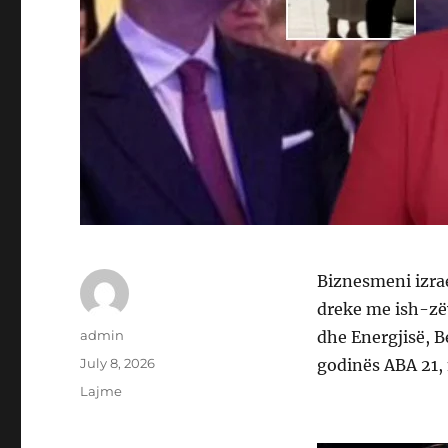
Biznesmeni izrae
dreke me ish-zë
Author
admin
dhe Energjisë, B
Posted
July 8, 2026
godinës ABA 21, 
on
Categories
Lajme