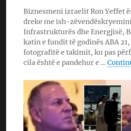
Biznesmeni izraelit Ron Yeffet ë
dreke me ish-zëvendëskryemini
Infrastrukturës dhe Energjisë, B
katin e fundit të godinës ABA 21
fotografitë e takimit, ku pas për
cila është e pandehur e …
Contin