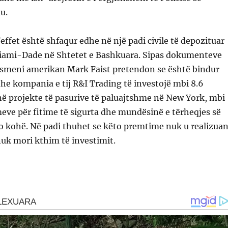
iu.
effet është shfaqur edhe në një padi civile të depozituar
iami-Dade në Shtetet e Bashkuara. Sipas dokumenteve
esmeni amerikan Mark Faist pretendon se është bindur
he kompania e tij R&I Trading të investojë mbi 8.6
në projekte të pasurive të paluajtshme në New York, mbi
ve për fitime të sigurta dhe mundësinë e tërheqjes së
o kohë. Në padi thuhet se këto premtime nuk u realizua
nuk mori kthim të investimit.