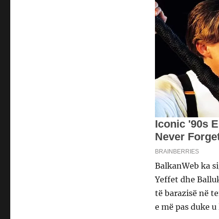
BalkanWeb ka sig
Yeffet dhe Ballu
të barazisë në t
e më pas duke u 