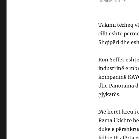
Takimi tërheq vë
cilit është përm
Shqipëri dhe es
Ron Yeffet është 
industrinë e mbr
kompaninë KAYO,
dhe Panorama du
gjykatës.
Më herët kreu i 
Rama i kishte be
duke e përshkrua
lidhje të afërta