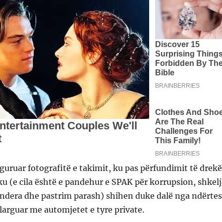
uruar fotografitë e takimit, ku pas përfundimit të drekë
ku (e cila është e pandehur e SPAK për korrupsion, shkelj
endera dhe pastrim parash) shihen duke dalë nga ndërte
larguar me automjetet e tyre private.