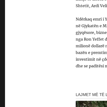
Shtetit, Ardi Vel
Ndërkaq emri i Y
në Gjykatën e M
gjyqësore, bizn
nga Ron Yeffet d
milionë dollarë 
bazën e premtime
investimit në çd
dhe se paditësi 