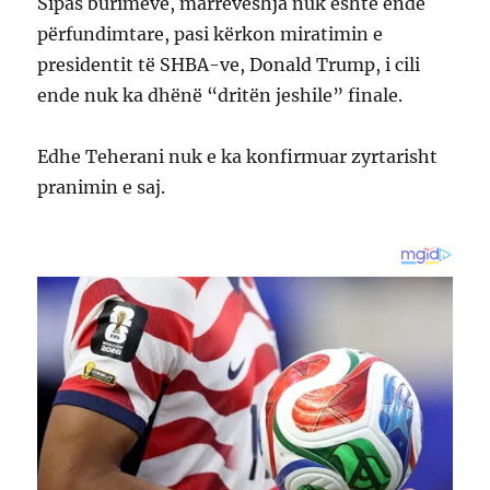
Sipas burimeve, marrëveshja nuk është ende
përfundimtare, pasi kërkon miratimin e
presidentit të SHBA-ve, Donald Trump, i cili
ende nuk ka dhënë “dritën jeshile” finale.
Edhe Teherani nuk e ka konfirmuar zyrtarisht
pranimin e saj.