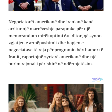
Negociatorët amerikanë dhe iranianë kanë
arritur një marrëveshje paraprake për një
memorandum mirëkuptimi 60-ditor, që synon
zgjatjen e armëpushimit dhe hapjen e
negociatave të reja për programin bërthamor të
Iranit, raportojnë zyrtarë amerikanë dhe një
burim rajonal i përfshirë në ndërmjetësim.