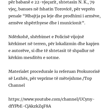
për babanë e 22-vjeçarit, shtetasin N. K., 79
vjeç, banues në fshatin Torovicë, për veprën
penale “Mbajtja pa leje dhe prodhimi i armëve,
armëve shpërthyese dhe i municionit”.
Ndërkohë, shërbimet e Policisë vijojnë
kërkimet në terren, për lokalizmin dhe kapjen
e autorëve, si dhe të shtetasit të shpallur në
kërkim mesditën e sotme.
Materialet procedurale iu referuan Prokurorisë
së Lezhës, për veprime të mëtejshme./Top
Channel
https://www.youtube.com/channel/UCyny-
dfYPbE-CjAkzkZqF8A