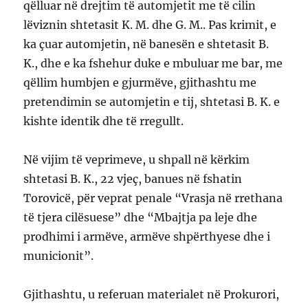
qëlluar në drejtim të automjetit me të cilin
lëviznin shtetasit K. M. dhe G. M.. Pas krimit, e
ka çuar automjetin, në banesën e shtetasit B.
K., dhe e ka fshehur duke e mbuluar me bar, me
qëllim humbjen e gjurmëve, gjithashtu me
pretendimin se automjetin e tij, shtetasi B. K. e
kishte identik dhe të rregullt.
Në vijim të veprimeve, u shpall në kërkim
shtetasi B. K., 22 vjeç, banues në fshatin
Torovicë, për veprat penale “Vrasja në rrethana
të tjera cilësuese” dhe “Mbajtja pa leje dhe
prodhimi i armëve, armëve shpërthyese dhe i
municionit”.
Gjithashtu, u referuan materialet në Prokurori,