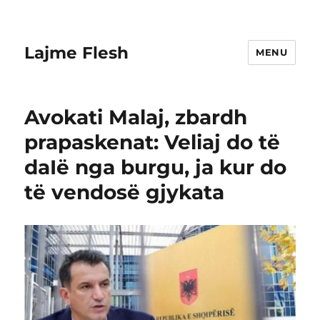
Lajme Flesh
MENU
Avokati Malaj, zbardh
prapaskenat: Veliaj do të
daIë nga burgu, ja kur do
të vendosë gjykata