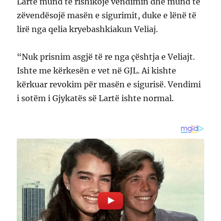
Lartë mund të rishikojë vendimin dhe mund të
zëvendësojë masën e sigurimit, duke e lënë të
lirë nga qelia kryebashkiakun Veliaj.
“Nuk prisnim asgjë të re nga çështja e Veliajt.
Ishte me kërkesën e vet në GJL. Ai kishte
kërkuar revokim për masën e sigurisë. Vendimi
i sotëm i Gjykatës së Lartë ishte normal.