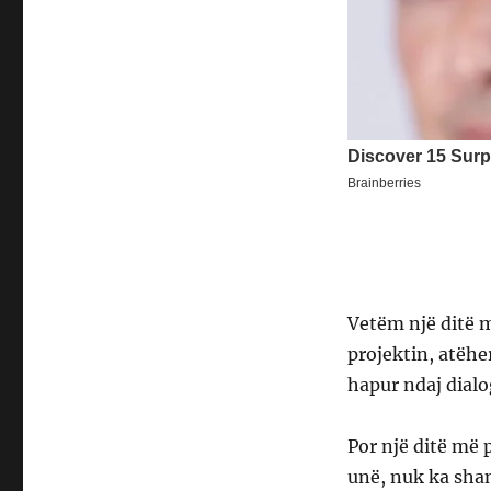
Vetëm një ditë m
projektin, atëhe
hapur ndaj dial
Por një ditë më p
unë, nuk ka sha