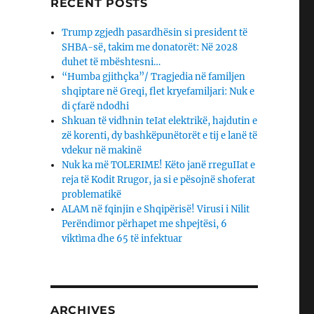
RECENT POSTS
Trump zgjedh pasardhësin si president të
SHBA-së, takim me donatorët: Në 2028
duhet të mbështesni…
“Humba gjithçka”/ Tragjedia në familjen
shqiptare në Greqi, flet kryefamiljari: Nuk e
di çfarë ndodhi
Shkuan të vidhnin teIat elektrikë, hajdutin e
zë korenti, dy bashkëpunëtorët e tij e lanë të
vdekur në makinë
Nuk ka më TOLERIME! Këto janë rreguIIat e
reja të Kodit Rrugor, ja si e pësojnë shoferat
problematikë
ALAM në fqinjin e Shqipërisë! Virusi i Nilit
Perëndimor përhapet me shpejtësi, 6
viktìma dhe 65 të infektuar
ARCHIVES