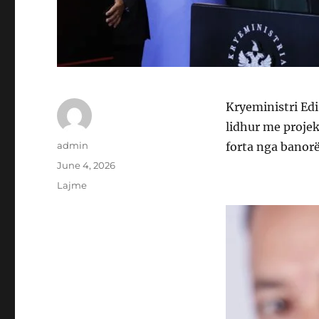
Kryeministri Ed
lidhur me projek
Author
admin
forta nga banorë
Posted
June 4, 2026
on
Categories
Lajme