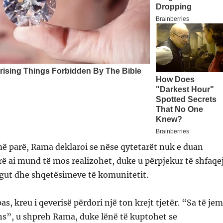
ë parë, Rama deklaroi se nëse qytetarët nuk e duan
rë ai mund të mos realizohet, duke u përpjekur të shfaqej
ogut dhe shqetësimeve të komunitetit.
as, kreu i qeverisë përdori një ton krejt tjetër. “Sa të jem
ns”, u shpreh Rama, duke lënë të kuptohet se