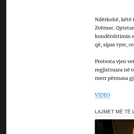
Ndërkohë, këtë t
Zvërnec. Qytetar
kundërshtimin e 
që, sipas tyre, 
Protesta vjen ve
regjistruara në 
merr përmasa gj
VIDEO