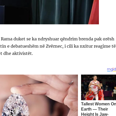
i Rama duket se ka ndryshuar qëndrim brenda pak orësh
tin e debatueshëm në Zvërnec, i cili ka nxitur reagìme të
t dhe aktivistët.