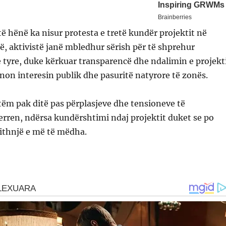
ë hënë ka nisur protesta e tretë kundër projektit në
ë, aktivistë janë mbledhur sërish për të shprehur
tyre, duke kërkuar transparencë dhe ndalimin e projekt
cenon interesin publik dhe pasuritë natyrore të zonës.
tëm pak ditë pas përplasjeve dhe tensioneve të
terren, ndërsa kundërshtimi ndaj projektit duket se po
ithnjë e më të mëdha.